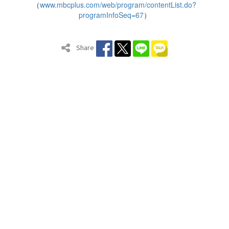
（
www.mbcplus.com/web/program/contentList.do?
programInfoSeq=67
）
Share