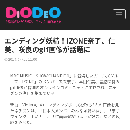
Toggl
navig
エンディング妖精！IZONE奈子、仁
美、咲良のgif画像が話題に
2019/04/11 11:00
MBC MUSIC「SHOW CHAMPION」に登場したガールズグル
ープ「IZONE」のメンバー矢吹奈子、本田仁美、宮脇咲良の
gif画像が韓国のオンラインコミュニティに掲載され、ネチ
ズンの注目を集めている。
新曲「Violeta」のエンディングポーズを取る3人の画像を見
たネチズンは、「日本人メンバーみんな可愛いね」、「奈子
ウインク上手い！」、「仁美前髪ないほうが好き」などの反
応をみせた。