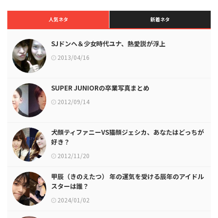
人気ネタ
新着ネタ
SJドンヘ＆少女時代ユナ、熱愛説が浮上
2013/04/16
SUPER JUNIORの卒業写真まとめ
2012/09/14
犬顔ティファニーVS猫顔ジェシカ、あなたはどっちが
好き？
2012/11/20
甲辰（きのえたつ） 年の運気を受ける辰年のアイドル
スターは誰？
2024/01/02