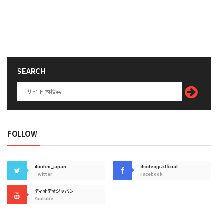
SEARCH
FOLLOW
diodeo_japan
diodeojp.official
Twitter
Facebook
ディオデオジャパン
Youtube