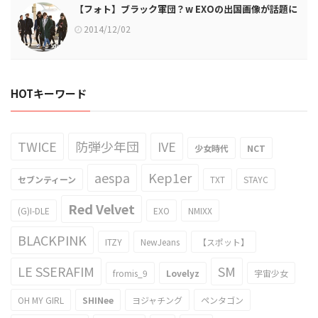
【フォト】ブラック軍団？w EXOの出国画像が話題に
2014/12/02
HOTキーワード
TWICE
防弾少年団
IVE
少女時代
NCT
aespa
Kep1er
セブンティーン
TXT
STAYC
Red Velvet
(G)I-DLE
EXO
NMIXX
BLACKPINK
ITZY
NewJeans
【スポット】
LE SSERAFIM
SM
fromis_9
Lovelyz
宇宙少女
OH MY GIRL
SHINee
ヨジャチング
ペンタゴン