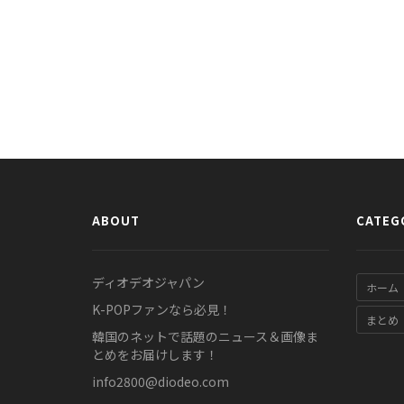
ABOUT
CATEG
ディオデオジャパン
ホーム
K-POPファンなら必見！
まとめ
韓国のネットで話題のニュース＆画像ま
とめをお届けします！
info2800@diodeo.com