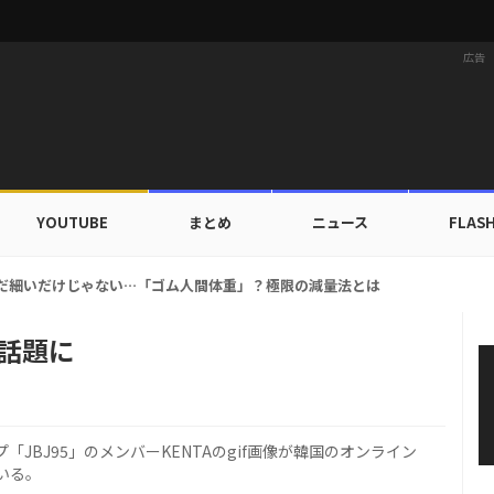
広告
YOUTUBE
まとめ
ニュース
FLAS
族にワールドツアーの旅行費用全額サポート！22カ国・64都市以上
が話題に
ープ「JBJ95」のメンバーKENTAのgif画像が韓国のオンライン
いる。