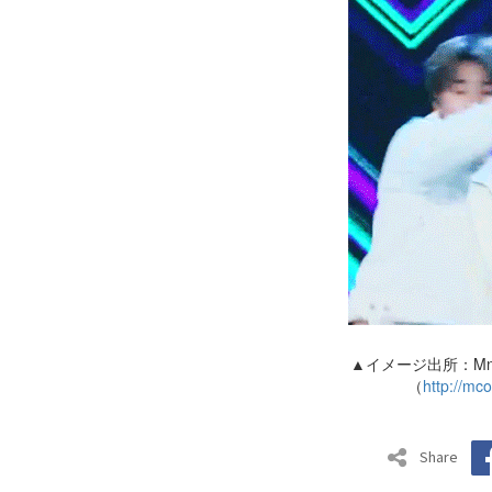
▲イメージ出所：Mne
（
http://m
Share