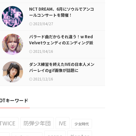
NCT DREAM、6月にソウルでアンコ
ールコンサートを開催！
2023/04/27
バラード曲だからそれ違う！w Red
Velvetウェンディのエンディング妖
精gif画像が話題に
2021/04/16
ダンス練習を終えたIVEの日本人メン
バーレイのgif画像が話題に
2021/12/16
OTキーワード
TWICE
防弾少年団
IVE
少女時代