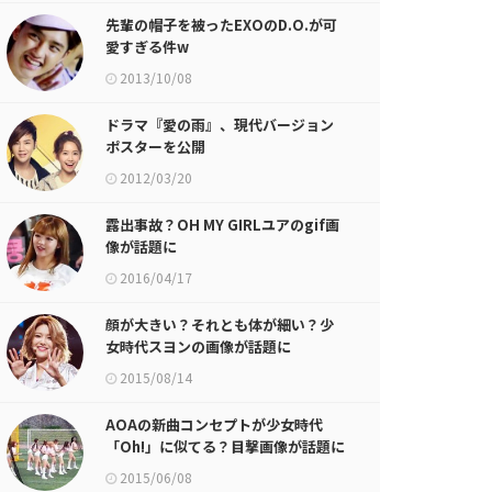
先輩の帽子を被ったEXOのD.O.が可
愛すぎる件w
2013/10/08
ドラマ『愛の雨』、現代バージョン
ポスターを公開
2012/03/20
露出事故？OH MY GIRLユアのgif画
像が話題に
2016/04/17
顔が大きい？それとも体が細い？少
女時代スヨンの画像が話題に
2015/08/14
AOAの新曲コンセプトが少女時代
「Oh!」に似てる？目撃画像が話題に
2015/06/08