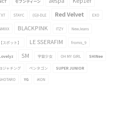
aespa
Kep1er
NCT
セブンティーン
Red Velvet
TXT
STAYC
(G)I-DLE
EXO
BLACKPINK
NMIXX
ITZY
NewJeans
LE SSERAFIM
【スポット】
fromis_9
SM
Lovelyz
宇宙少女
OH MY GIRL
SHINee
ヨジャチング
ペンタゴン
SUPER JUNIOR
SHOTARO
YG
iKON
を食べるJBJ KENTAの顔がヤバ
Mカウントダウンに出演したJBJ
w
KENTAのギャップgif画像が話題に
018/02/14
2017/11/03