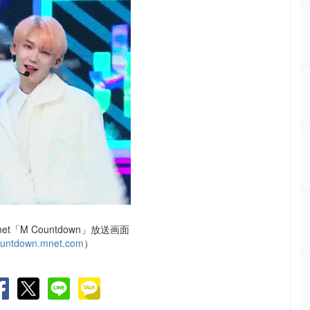
t「M Countdown」放送画面
countdown.mnet.com
）