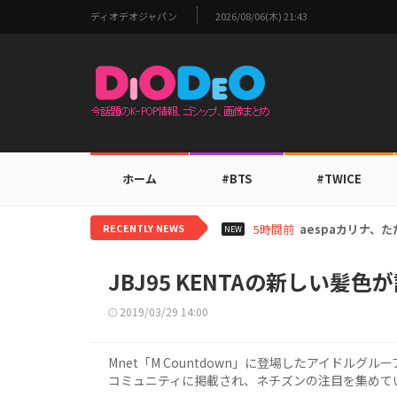
ディオデオジャパン
2026/08/06(木) 21:43
ホーム
#BTS
#TWICE
RECENTLY NEWS
7時間前
TWICEモモ、家
NEW
JBJ95 KENTAの新しい髪色
2019/03/29 14:00
Mnet「M Countdown」に登場したアイドルグル
コミュニティに掲載され、ネチズンの注目を集めて