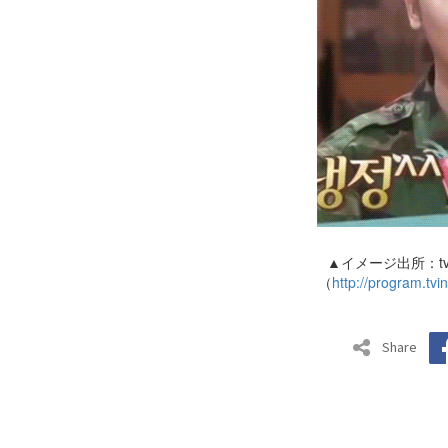
▲イメージ出所：t
（
http://program.tv
Share