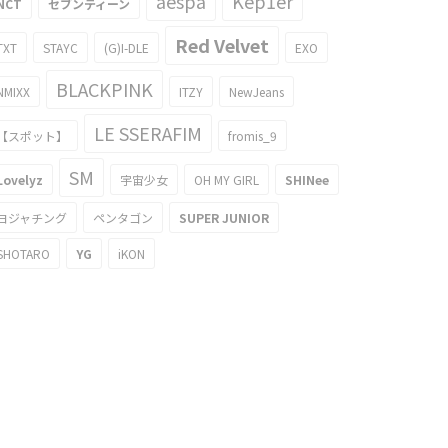
aespa
Kep1er
NCT
セブンティーン
Red Velvet
TXT
STAYC
(G)I-DLE
EXO
BLACKPINK
NMIXX
ITZY
NewJeans
LE SSERAFIM
【スポット】
fromis_9
SM
Lovelyz
宇宙少女
OH MY GIRL
SHINee
ヨジャチング
ペンタゴン
SUPER JUNIOR
SHOTARO
YG
iKON