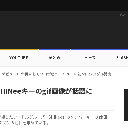
広告
YOUTUBE
まとめ
ニュース
FLAS
ドカップ出入証を公開…証明写真でも完璧なビジュアル！
INeeキーのgif画像が話題に
したアイドルグループ「SHINee」のメンバーキーのgif画
チズンの注目を集めている。