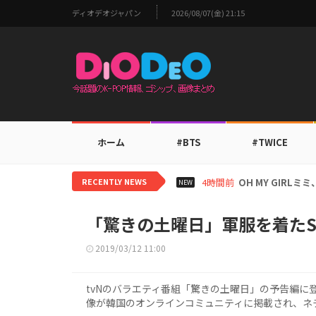
ディオデオジャパン
2026/08/07(金) 21:15
ホーム
#BTS
#TWICE
RECENTLY NEWS
6時間前
BTS V、ワール
NEW
「驚きの土曜日」軍服を着たSH
2019/03/12 11:00
tvNのバラエティ番組「驚きの土曜日」の予告編に登場
像が韓国のオンラインコミュニティに掲載され、ネ