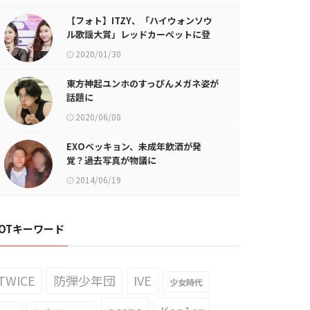
【フォト】ITZY、「ハイウォンソウ
ル歌謡大賞」レッドカーペットに登
場
2020/01/30
東方神起ユンホのすっぴんメガネ姿が
話題に
2020/06/08
EXOベッキョン、未成年飲酒が発
覚？過去写真が物議に
2014/06/19
OTキーワード
TWICE
防弾少年団
IVE
少女時代