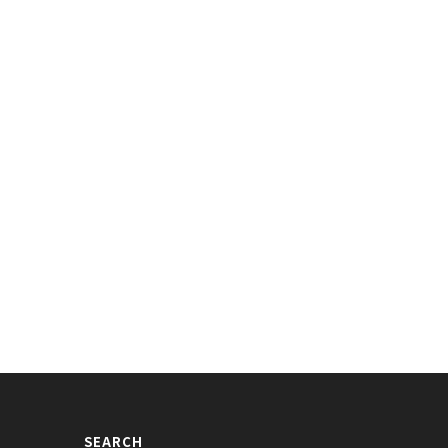
イスカウトに変身したSHINeeキ
「真の男」ジャングルの次は軍隊？！
gif画像が話題に
入隊したNCT LUCASのgif画像が話
に
018/09/19
2018/11/29
SEARCH