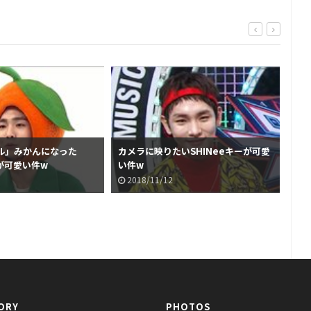
ル」みかんになった
カメラに映りたいSHINeeキーが可愛
ボー
ーが可愛い件w
い件w
ーの
2018/11/12
2
ORY
PHOTOS