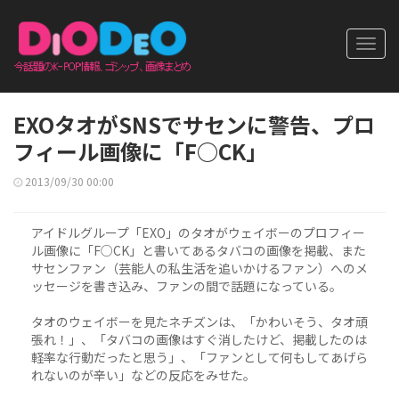
Toggl
navig
EXOタオがSNSでサセンに警告、プロ
フィール画像に「F○CK」
2013/09/30 00:00
アイドルグループ「EXO」のタオがウェイボーのプロフィー
ル画像に「F○CK」と書いてあるタバコの画像を掲載、また
サセンファン（芸能人の私生活を追いかけるファン）へのメ
ッセージを書き込み、ファンの間で話題になっている。
タオのウェイボーを見たネチズンは、「かわいそう、タオ頑
張れ！」、「タバコの画像はすぐ消したけど、掲載したのは
軽率な行動だったと思う」、「ファンとして何もしてあげら
れないのが辛い」などの反応をみせた。