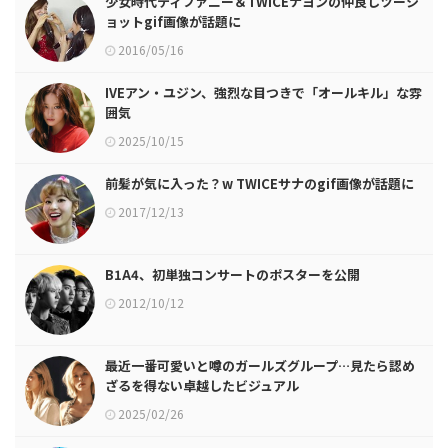
少女時代ティファニー＆TWICEナヨンの仲良しツーシ
ョットgif画像が話題に
2016/05/16
IVEアン・ユジン、強烈な目つきで「オールキル」な雰
囲気
2025/10/15
前髪が気に入った？w TWICEサナのgif画像が話題に
2017/12/13
B1A4、初単独コンサートのポスターを公開
2012/10/12
最近一番可愛いと噂のガールズグループ…見たら認め
ざるを得ない卓越したビジュアル
2025/02/26