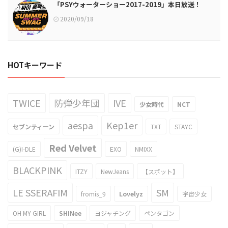
「PSYウォーターショー2017-2019」本日放送！
2020/09/18
HOTキーワード
TWICE
防弾少年団
IVE
少女時代
NCT
aespa
Kep1er
セブンティーン
TXT
STAYC
Red Velvet
(G)I-DLE
EXO
NMIXX
BLACKPINK
ITZY
NewJeans
【スポット】
LE SSERAFIM
SM
fromis_9
Lovelyz
宇宙少女
OH MY GIRL
SHINee
ヨジャチング
ペンタゴン