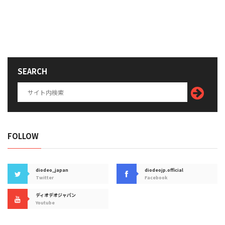
SEARCH
FOLLOW
diodeo_japan
diodeojp.official
Twitter
Facebook
ディオデオジャパン
Youtube