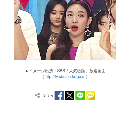
▲イメージ出所：SBS「人気歌謡」放送画面
（
http://tv.sbs.co.kr/gayo
）
Share