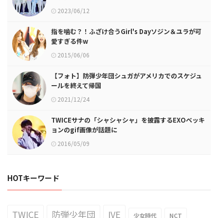
2023/06/12
指を噛む？！ふざけ合うGirl's Dayソジン＆ユラが可
愛すぎる件w
2015/06/06
【フォト】防弾少年団シュガがアメリカでのスケジュ
ールを終えて帰国
2021/12/24
TWICEサナの「シャシャシャ」を披露するEXOベッキ
ョンのgif画像が話題に
2016/05/09
HOTキーワード
TWICE
防弾少年団
IVE
少女時代
NCT