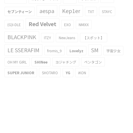
aespa
Kep1er
セブンティーン
TXT
STAYC
Red Velvet
(G)I-DLE
EXO
NMIXX
BLACKPINK
ITZY
NewJeans
【スポット】
LE SSERAFIM
SM
fromis_9
Lovelyz
宇宙少女
OH MY GIRL
SHINee
ヨジャチング
ペンタゴン
SUPER JUNIOR
SHOTARO
YG
iKON