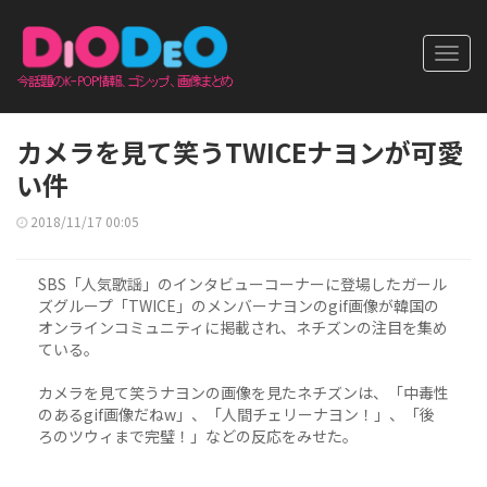
Toggl
navig
カメラを見て笑うTWICEナヨンが可愛
い件
2018/11/17 00:05
SBS「人気歌謡」のインタビューコーナーに登場したガール
ズグループ「TWICE」のメンバーナヨンのgif画像が韓国の
オンラインコミュニティに掲載され、ネチズンの注目を集め
ている。
カメラを見て笑うナヨンの画像を見たネチズンは、「中毒性
のあるgif画像だねw」、「人間チェリーナヨン！」、「後
ろのツウィまで完璧！」などの反応をみせた。