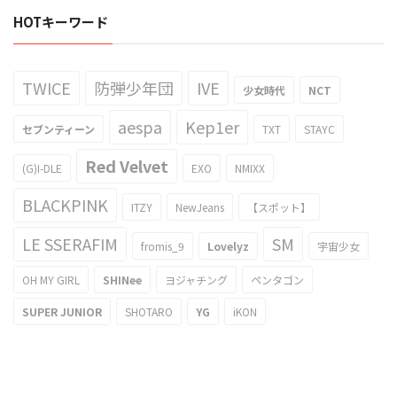
HOTキーワード
TWICE
防弾少年団
IVE
少女時代
NCT
aespa
Kep1er
セブンティーン
TXT
STAYC
Red Velvet
(G)I-DLE
EXO
NMIXX
BLACKPINK
ITZY
NewJeans
【スポット】
LE SSERAFIM
SM
fromis_9
Lovelyz
宇宙少女
OH MY GIRL
SHINee
ヨジャチング
ペンタゴン
SUPER JUNIOR
SHOTARO
YG
iKON