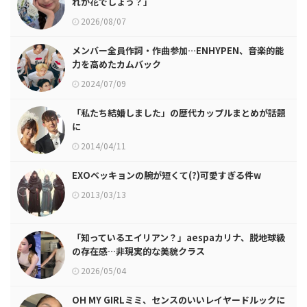
れが花でしょう？」
2026/08/07
メンバー全員作詞・作曲参加…ENHYPEN、音楽的能
力を高めたカムバック
2024/07/09
「私たち結婚しました」の歴代カップルまとめが話題
に
2014/04/11
EXOベッキョンの腕が短くて(?)可愛すぎる件w
2013/03/13
「知っているエイリアン？」aespaカリナ、脱地球級
の存在感…非現実的な美貌クラス
2026/05/04
OH MY GIRLミミ、センスのいいレイヤードルックに