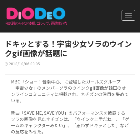
Toggl
navig
ドキッとする！宇宙少女ソラのウイン
クgif画像が話題に
2018/10/06 00:05
MBC「ショー！音楽中心」に登場したガールズグループ
「宇宙少女」のメンバーソラのウインクgif画像が韓国のオ
ンラインコミュニティに掲載され、ネチズンの注目を集めて
いる。
新曲「SAVE ME, SAVE YOU」のパフォーマンスを披露する
ソラの画像を見たネチズンは、「ウインク上手だね」、「ゲ
ームのキャラクターみたい」、「思わずドキッとした」など
の反応をみせた。