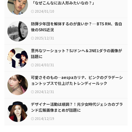
「なぜこんなにお人形みたいなの？」
2024/01/10
防弾少年団を解体するのが良いか？… BTS RM、告白
後のSNS近況
2025/12/31
意外なツーショット？SJドンヘ＆2NE1ダラの画像が
話題に
2014/03/31
可愛さそのもの…aespaカリナ、ピンクのグラデーシ
ョントップスで仕上げたトレンディールック
2024/12/31
デザイナー活動は順調？！元少女時代ジェシカのブラ
ンド広報画像まとめが話題に
2014/12/19