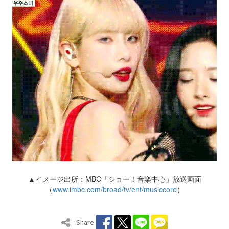
▲イメージ出所：MBC「ショー！音楽中心」放送画面
（
www.imbc.com/broad/tv/ent/musiccore
）
Share