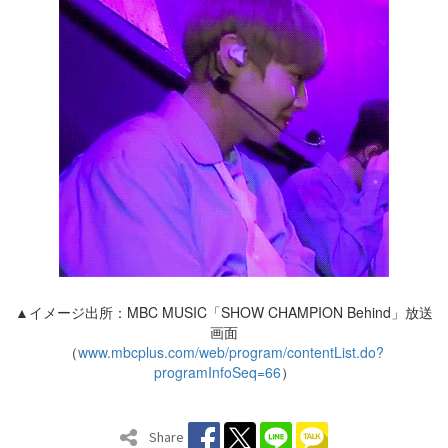
▲イメージ出所：MBC MUSIC「SHOW CHAMPION Behind」放送
画面
（
www.mbcplus.com/web/program/contentList.do?
programInfoSeq=66
）
Share