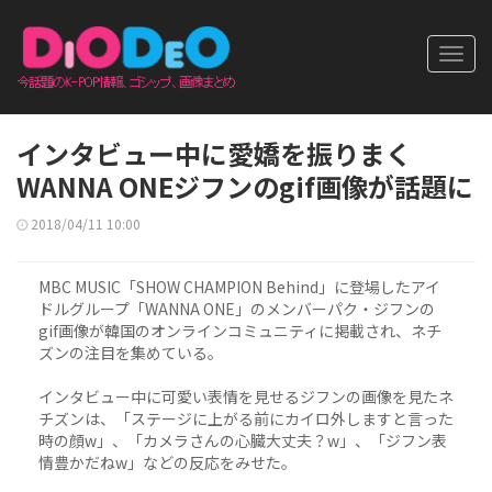
Toggl
navig
インタビュー中に愛嬌を振りまく
WANNA ONEジフンのgif画像が話題に
2018/04/11 10:00
MBC MUSIC「SHOW CHAMPION Behind」に登場したアイ
ドルグループ「WANNA ONE」のメンバーパク・ジフンの
gif画像が韓国のオンラインコミュニティに掲載され、ネチ
ズンの注目を集めている。
インタビュー中に可愛い表情を見せるジフンの画像を見たネ
チズンは、「ステージに上がる前にカイロ外しますと言った
時の顔w」、「カメラさんの心臓大丈夫？w」、「ジフン表
情豊かだねw」などの反応をみせた。