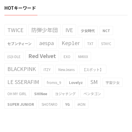
HOTキーワード
TWICE
防弾少年団
IVE
少女時代
NCT
aespa
Kep1er
セブンティーン
TXT
STAYC
Red Velvet
(G)I-DLE
EXO
NMIXX
BLACKPINK
ITZY
NewJeans
【スポット】
LE SSERAFIM
SM
fromis_9
Lovelyz
宇宙少女
OH MY GIRL
SHINee
ヨジャチング
ペンタゴン
SUPER JUNIOR
SHOTARO
YG
iKON