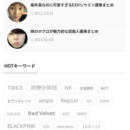
最年長なのに可愛すぎるEXOシウミン画像まとめ
2012/12/21
顔のホクロが魅力的な芸能人画像まとめ
2013/01/29
HOTキーワード
TWICE
防弾少年団
IVE
少女時代
NCT
aespa
Kep1er
セブンティーン
TXT
STAYC
Red Velvet
(G)I-DLE
EXO
NMIXX
BLACKPINK
ITZY
NewJeans
【スポット】