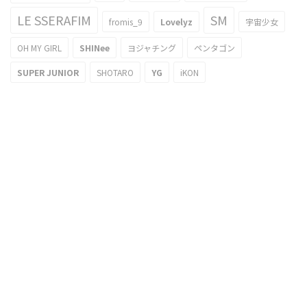
LE SSERAFIM
SM
fromis_9
Lovelyz
宇宙少女
OH MY GIRL
SHINee
ヨジャチング
ペンタゴン
SUPER JUNIOR
SHOTARO
YG
iKON