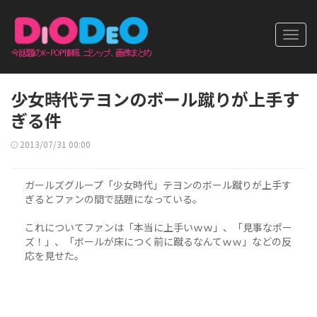
Toggl
navig
少女時代テヨンのボール蹴りが上手す
ぎる件
2013/07/31 00:00
ガールズグループ「少女時代」テヨンのボール蹴りが上手す
ぎるとファンの間で話題になっている。
これについてファンは「本当に上手いｗｗ」、「見事なポー
ズ！」、「ボールが床につく前に蹴るなんてｗｗ」などの反
応を見せた。