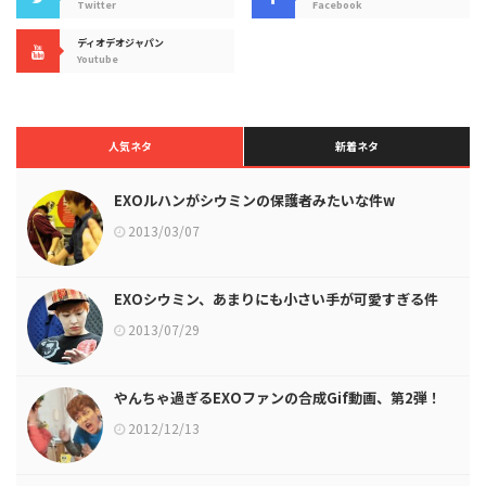
Twitter
Facebook
ディオデオジャパン
Youtube
人気ネタ
新着ネタ
EXOルハンがシウミンの保護者みたいな件w
2013/03/07
EXOシウミン、あまりにも小さい手が可愛すぎる件
2013/07/29
やんちゃ過ぎるEXOファンの合成Gif動画、第2弾！
2012/12/13