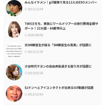
みんなイケメン！gif画像で見る12人のEXOメンバー
2012/12/04
TWICEモモ、家族にワールドツアーの旅行費用全額サ
ポート！22カ国・64都市以上
2026/08/06
元SM練習生が語る「SM練習生の真実」が話題に
2012/11/30
少女時代テヨンの自由奔放過ぎる座り方が話題に
2013/02/26
SJドンヘとアイコンタクトが出来るGif動画が話題
2012/12/04