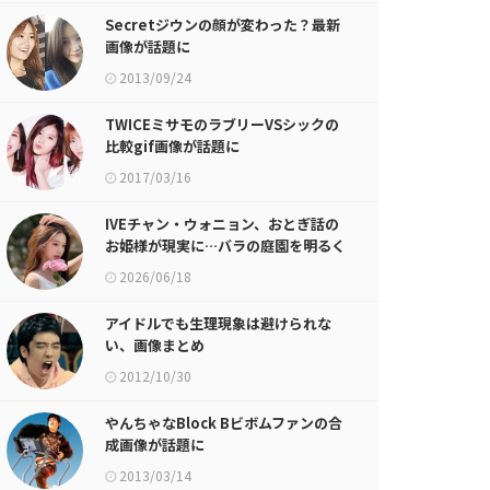
Secretジウンの顔が変わった？最新
画像が話題に
2013/09/24
TWICEミサモのラブリーVSシックの
比較gif画像が話題に
2017/03/16
IVEチャン・ウォニョン、おとぎ話の
お姫様が現実に…バラの庭園を明るく
照らすお人形ビジュアル
2026/06/18
アイドルでも生理現象は避けられな
い、画像まとめ
2012/10/30
やんちゃなBlock Bビボムファンの合
成画像が話題に
2013/03/14