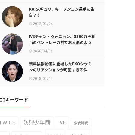
KARAギュリ、キ・ソンヨン選手に告
白？！
2012/01/24
IVEチャン・ウォニョン、3300万円相
当のベントレーの前でお人形のよう
な美貌披露…スーパーカーより目を引
2026/04/06
くモデルのようなボディライン
新年挨拶動画に登場したEXOシウミ
ンのリアクションが可愛すぎる件
2018/01/05
OTキーワード
TWICE
防弾少年団
IVE
少女時代