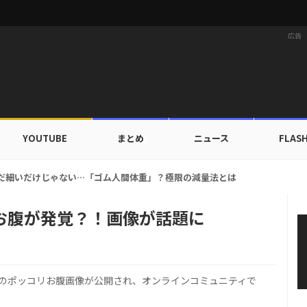
広告
YOUTUBE
まとめ
ニュース
FLAS
家族にワールドツアーの旅行費用全額サポート！22カ国・64都市以上
リお腹が発覚？！画像が話題に
ンのポッコリお腹画像が公開され、オンラインコミュニティで