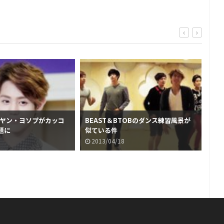
Tヤン・ヨソプがカッコ
BEAST＆BTOBのダンス練習風景が
ミ
題に
似ている件
場し
題
2013/04/18
2