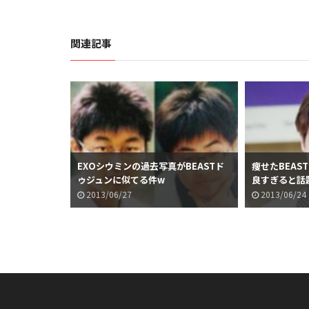
関連記事
EXOシウミンの過去写真がBEASTド
痩せたBEAS
ゥジュンに似てる件w
良すぎると話
2013/06/27
2013/06/24