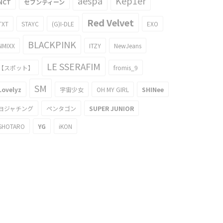
aespa
Kep1er
NCT
セブンティーン
Red Velvet
TXT
STAYC
(G)I-DLE
EXO
BLACKPINK
NMIXX
ITZY
NewJeans
LE SSERAFIM
【スポット】
fromis_9
SM
Lovelyz
宇宙少女
OH MY GIRL
SHINee
ヨジャチング
ペンタゴン
SUPER JUNIOR
SHOTARO
YG
iKON