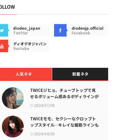
OLLOW
diodeo_japan
diodeojp.official
Twitter
Facebook
ディオデオジャパン
Youtube
人気ネタ
新着ネタ
TWICEジヒョ、チューブトップで見
せるボリューム感あるボディラインが
話題に
2024/07/08
TWICEモモ、セクシーなクロップト
ップスタイル…キレイな腹筋ラインも
披露
2024/04/08