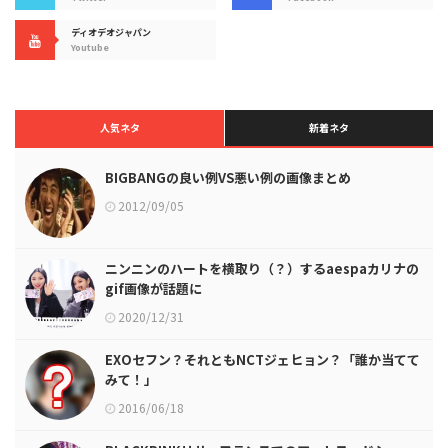
ディオデオジャパン
Youtube
人気ネタ
新着ネタ
BIGBANGの良い例VS悪い例の画像まとめ
2012/09/05
ニンニンのハートを横取り（？）するaespaカリナの
gif画像が話題に
2020/12/31
EXOセフン？それともNCTジェヒョン？「誰か当てて
みて！」
2016/06/18