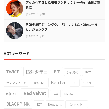
プッカヘアをしたモモランド ナンシーのgif画像が話
題に
2020/01/08
防弾少年団ジョングク、「X」いいね1・2位に…ま
た、ジョングク
2026/01/21
HOTキーワード
TWICE
防弾少年団
IVE
少女時代
NCT
aespa
Kep1er
セブンティーン
TXT
STAYC
Red Velvet
(G)I-DLE
EXO
NMIXX
BLACKPINK
ITZY
NewJeans
【スポット】