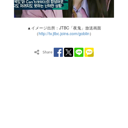
▲イメージ出所：JTBC「夜鬼」放送画面
（
http://tv.jtbc.joins.com/goblin
）
Share