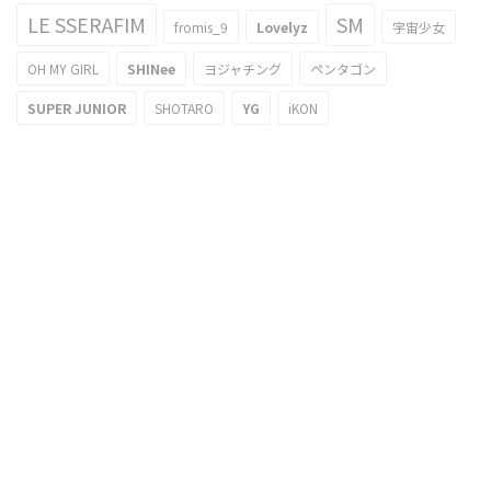
LE SSERAFIM
SM
fromis_9
Lovelyz
宇宙少女
OH MY GIRL
SHINee
ヨジャチング
ペンタゴン
SUPER JUNIOR
SHOTARO
YG
iKON