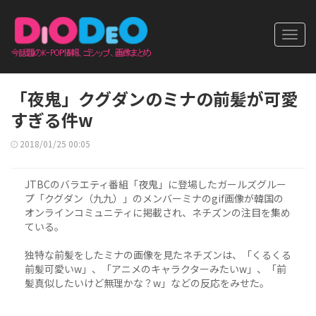
Toggl
navig
「夜鬼」クグダンのミナの前髪が可愛
すぎる件w
2018/01/25 00:05
JTBCのバラエティ番組「夜鬼」に登場したガールズグルー
プ「クグダン（九九）」のメンバーミナのgif画像が韓国の
オンラインコミュニティに掲載され、ネチズンの注目を集め
ている。
独特な前髪をしたミナの画像を見たネチズンは、「くるくる
前髪可愛いw」、「アニメのキャラクターみたいw」、「前
髪真似したいけど無理かな？w」などの反応をみせた。