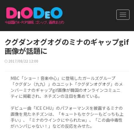
Toggl
navig
クグダンオグオグのミナのギャップgif
画像が話題に
2017/08/22 12:00
MBC「ショー！音楽中心」に登場したガールズグループ
「クグダン（九九）」のユニット「クグダンオグオグ」のメ
ンバーミナのギャップgif画像が韓国のオンラインコミュニ
ティに掲載され、ネチズンの注目を集めている。
デビュー曲「ICE CHU」のパフォーマンスを披露するミナの
画像を見たネチズンは、「キュートもセクシーもどっちも上
手い」、「ミナのウインクにやられたw」、「この曲中毒性
がハンパじゃない！」などの反応をみせた。