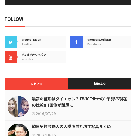
FOLLOW
diodeo_japan
diodeojp.official
Twitter
Facebook
ディオデオジャパン
Youtube
人気ネタ
新着ネタ
最高の整形はダイエット？TWICEサナの1年前VS現在
の比較gif画像が話題に
2016/07/09
韓国男性芸能人の入隊直前丸坊主写真まとめ
2012/10/15