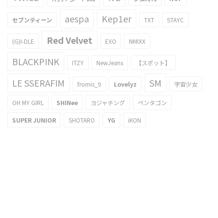
aespa
Kep1er
セブンティーン
TXT
STAYC
Red Velvet
(G)I-DLE
EXO
NMIXX
BLACKPINK
ITZY
NewJeans
【スポット】
LE SSERAFIM
SM
fromis_9
Lovelyz
宇宙少女
OH MY GIRL
SHINee
ヨジャチング
ペンタゴン
SUPER JUNIOR
SHOTARO
YG
iKON