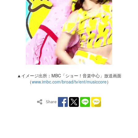
▲イメージ出所：MBC「ショー！音楽中心」放送画面
（
www.imbc.com/broad/tv/ent/musiccore
）
Share