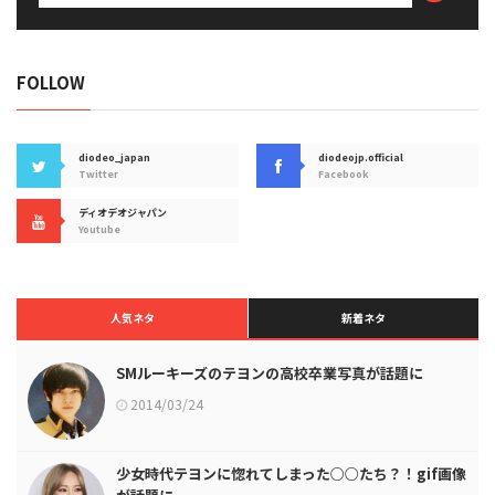
FOLLOW
diodeo_japan
diodeojp.official
Twitter
Facebook
ディオデオジャパン
Youtube
人気ネタ
新着ネタ
SMルーキーズのテヨンの高校卒業写真が話題に
2014/03/24
少女時代テヨンに惚れてしまった○○たち？！gif画像