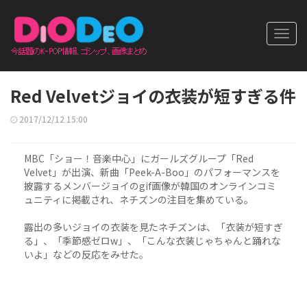
Toggl
navig
Red Velvetジョイの衣装が短すぎる件
2017/12/12 15:00
MBC「ショー！音楽中心」にガールズグループ「Red
Velvet」が出演、新曲「Peek-A-Boo」のパフォーマンスを
披露するメンバージョイのgif画像が韓国のオンラインコミ
ュニティに掲載され、ネチズンの注目を集めている。
露出の多いジョイの衣装を見たネチズンは、「衣装が短すぎ
る」、「季節感ゼロw」、「こんな衣装じゃちゃんと踊れな
いよ」などの反応をみせた。