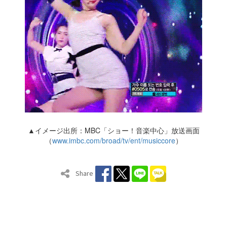
▲イメージ出所：MBC「ショー！音楽中心」放送画面
（
www.imbc.com/broad/tv/ent/musiccore
）
Share