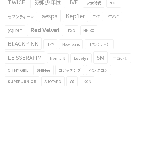
TWICE
防弾少年団
IVE
少女時代
NCT
aespa
Kep1er
セブンティーン
TXT
STAYC
Red Velvet
(G)I-DLE
EXO
NMIXX
BLACKPINK
ITZY
NewJeans
【スポット】
LE SSERAFIM
SM
fromis_9
Lovelyz
宇宙少女
OH MY GIRL
SHINee
ヨジャチング
ペンタゴン
SUPER JUNIOR
SHOTARO
YG
iKON