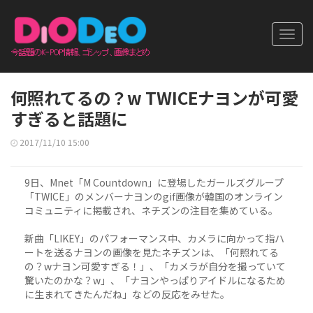
Toggl
navig
何照れてるの？w TWICEナヨンが可愛
すぎると話題に
2017/11/10 15:00
9日、Mnet「M Countdown」に登場したガールズグループ
「TWICE」のメンバーナヨンのgif画像が韓国のオンライン
コミュニティに掲載され、ネチズンの注目を集めている。
新曲「LIKEY」のパフォーマンス中、カメラに向かって指ハ
ートを送るナヨンの画像を見たネチズンは、「何照れてる
の？wナヨン可愛すぎる！」、「カメラが自分を撮っていて
驚いたのかな？w」、「ナヨンやっぱりアイドルになるため
に生まれてきたんだね」などの反応をみせた。