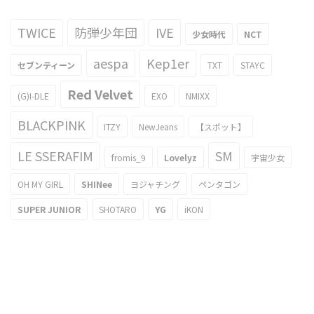
TWICE
防弾少年団
IVE
少女時代
NCT
aespa
Kep1er
セブンティーン
TXT
STAYC
Red Velvet
(G)I-DLE
EXO
NMIXX
BLACKPINK
ITZY
NewJeans
【スポット】
LE SSERAFIM
SM
fromis_9
Lovelyz
宇宙少女
OH MY GIRL
SHINee
ヨジャチング
ペンタゴン
SUPER JUNIOR
SHOTARO
YG
iKON