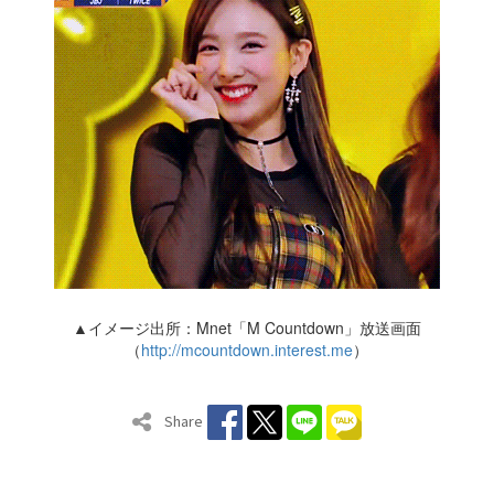
▲イメージ出所：Mnet「M Countdown」放送画面
（
http://mcountdown.interest.me
）
Share