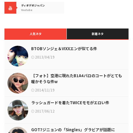
ディオデオジャパン
Youtube
人気ネタ
新着ネタ
BTOBソンジェ＆VIXXエンが似てる件
2013/04/19
【フォト】空港に現れたB1A4バロのコートがとても
暖かそうな件w
2014/11/19
ラッシュガードを着たTWICEモモがエロい件
2017/06/12
GOT7ジニョンの「Singles」グラビアが話題に