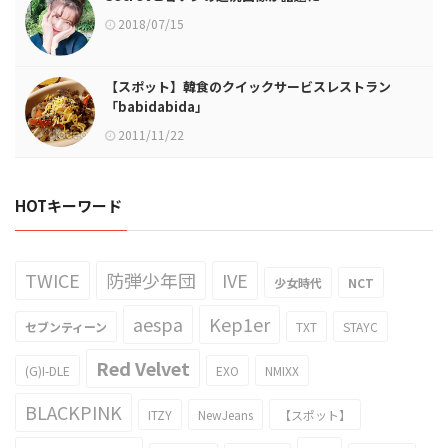
2018/07/15
【スポット】韓食のクイックサービスレストラン
「babidabida」
2011/11/22
HOTキーワード
TWICE
防弾少年団
IVE
少女時代
NCT
aespa
Kep1er
セブンティーン
TXT
STAYC
Red Velvet
(G)I-DLE
EXO
NMIXX
BLACKPINK
ITZY
NewJeans
【スポット】