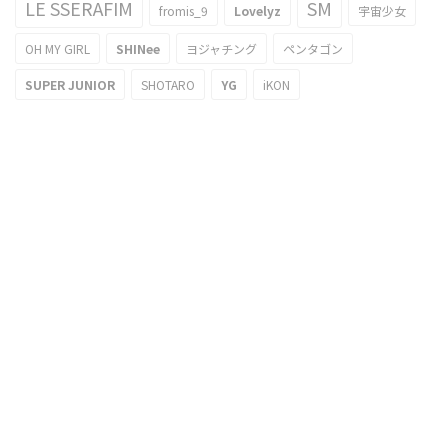
LE SSERAFIM
SM
fromis_9
Lovelyz
宇宙少女
OH MY GIRL
SHINee
ヨジャチング
ペンタゴン
SUPER JUNIOR
SHOTARO
YG
iKON