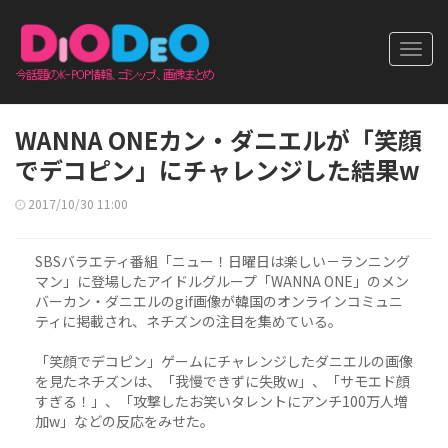
Toggl
navig
WANNA ONEカン・ダニエルが「笑顔
でデコピン」にチャレンジした結果w
2017/10/30 11:00
SBSバラエティ番組「ニュー！日曜日は楽しい－ランニング
マン」に登場したアイドルグループ「WANNA ONE」のメン
バーカン・ダニエルのgif画像が韓国のオンラインコミュニ
ティに掲載され、ネチズンの注目を集めている。
「笑顔でデコピン」ゲームにチャレンジしたダニエルの画像
を見たネチズンは、「我慢できずに失敗w」、「サモエド顔
すぎる！」、「攻撃したお笑いタレントにアンチ100万人増
加w」などの反応をみせた。