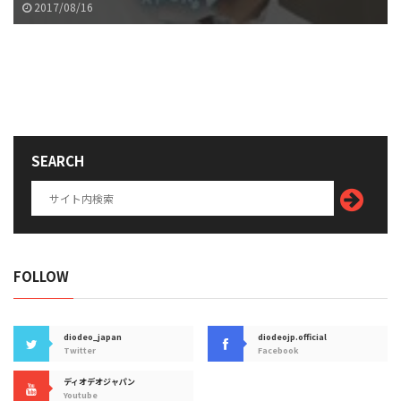
2017/08/16
SEARCH
FOLLOW
diodeo_japan
diodeojp.official
Twitter
Facebook
ディオデオジャパン
Youtube