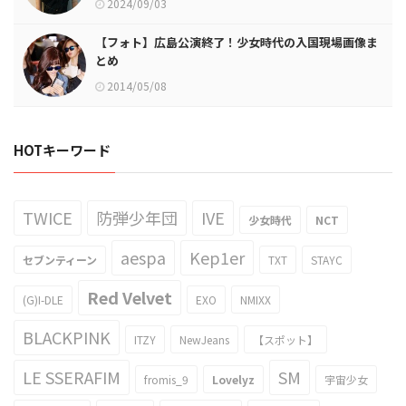
2024/09/03
【フォト】広島公演終了！少女時代の入国現場画像ま
とめ
2014/05/08
HOTキーワード
TWICE
防弾少年団
IVE
少女時代
NCT
aespa
Kep1er
セブンティーン
TXT
STAYC
Red Velvet
(G)I-DLE
EXO
NMIXX
BLACKPINK
ITZY
NewJeans
【スポット】
LE SSERAFIM
SM
fromis_9
Lovelyz
宇宙少女