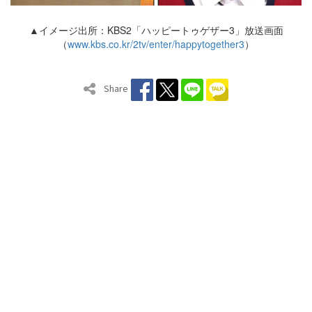
▲イメージ出所：KBS2「ハッピートゥゲザー3」放送画面
（
www.kbs.co.kr/2tv/enter/happytogether3
）
Share