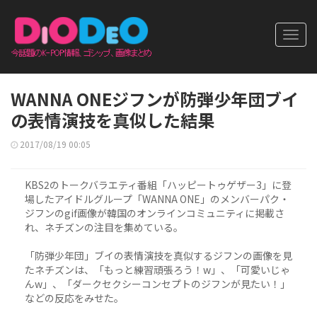
Toggl
navig
WANNA ONEジフンが防弾少年団ブイ
の表情演技を真似した結果
2017/08/19 00:05
KBS2のトークバラエティ番組「ハッピートゥゲザー3」に登
場したアイドルグループ「WANNA ONE」のメンバーパク・
ジフンのgif画像が韓国のオンラインコミュニティに掲載さ
れ、ネチズンの注目を集めている。
「防弾少年団」ブイの表情演技を真似するジフンの画像を見
たネチズンは、「もっと練習頑張ろう！w」、「可愛いじゃ
んw」、「ダークセクシーコンセプトのジフンが見たい！」
などの反応をみせた。