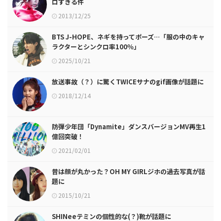
ロすぎる件
2013/12/25
BTS J-HOPE、ネギを持ってポーズ…「服の中のキャ
ラクターとシンクロ率100％」
2025/10/21
放送事故（？）に驚くTWICEサナのgif画像が話題に
2018/12/14
防弾少年団「Dynamite」ダンスバージョンMV再生1
億回突破！
2021/02/01
昔は顔が丸かった？OH MY GIRLジホの過去写真が話
題に
2015/10/21
SHINeeテミンの個性的な(？)靴が話題に