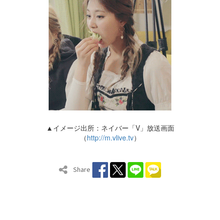
▲イメージ出所：ネイバー「V」放送画面
（
http://m.vlive.tv
）
Share