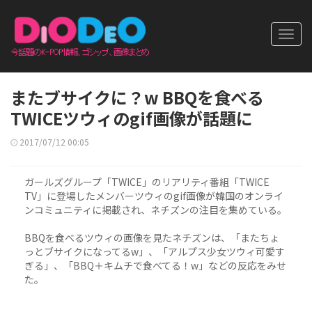
Toggl
navig
またブサイクに？w BBQを食べる
TWICEツウィのgif画像が話題に
2017/07/12 00:05
ガールズグループ「TWICE」のリアリティ番組「TWICE
TV」に登場したメンバーツウィのgif画像が韓国のオンライ
ンコミュニティに掲載され、ネチズンの注目を集めている。
BBQを食べるツウィの画像を見たネチズンは、「またちょ
っとブサイクになってるw」、「アルプス少女ツウィ可愛す
ぎる」、「BBQ＋キムチで食べてる！w」などの反応をみせ
た。