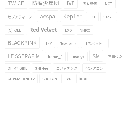
TWICE
防弾少年団
IVE
少女時代
NCT
aespa
Kep1er
セブンティーン
TXT
STAYC
Red Velvet
(G)I-DLE
EXO
NMIXX
BLACKPINK
ITZY
NewJeans
【スポット】
LE SSERAFIM
SM
fromis_9
Lovelyz
宇宙少女
OH MY GIRL
SHINee
ヨジャチング
ペンタゴン
SUPER JUNIOR
SHOTARO
YG
iKON