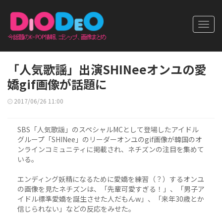
Toggl
navig
「人気歌謡」出演SHINeeオンユの愛
嬌gif画像が話題に
2017/06/26 11:00
SBS「人気歌謡」のスペシャルMCとして登場したアイドル
グループ「SHINee」のリーダーオンユのgif画像が韓国のオ
ンラインコミュニティに掲載され、ネチズンの注目を集めて
いる。
エンディング妖精になるために愛嬌を練習（？）するオンユ
の画像を見たネチズンは、「先輩可愛すぎる！」、「男子ア
イドル標準愛嬌を誕生させた人だもんw」、「来年30歳とか
信じられない」などの反応をみせた。