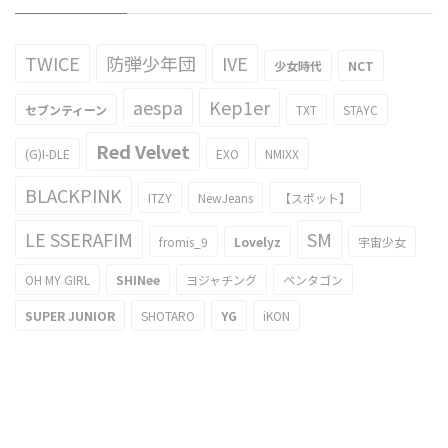
TWICE
防弾少年団
IVE
少女時代
NCT
aespa
Kep1er
セブンティーン
TXT
STAYC
Red Velvet
(G)I-DLE
EXO
NMIXX
BLACKPINK
ITZY
NewJeans
【スポット】
LE SSERAFIM
SM
fromis_9
Lovelyz
宇宙少女
OH MY GIRL
SHINee
ヨジャチング
ペンタゴン
SUPER JUNIOR
SHOTARO
YG
iKON