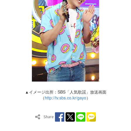
▲イメージ出所：SBS「人気歌謡」放送画面
（
http://tv.sbs.co.kr/gayo
）
Share