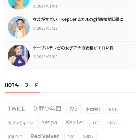
2014/01/01
衣装がすごい！Kep1erヒカルのgif画像が話題に
2022/06/27
ケーブルテレビの女子アナの衣装がエロい件
2013/06/08
HOTキーワード
TWICE
防弾少年団
IVE
少女時代
NCT
aespa
Kep1er
セブンティーン
TXT
STAYC
Red Velvet
(G)I-DLE
EXO
NMIXX