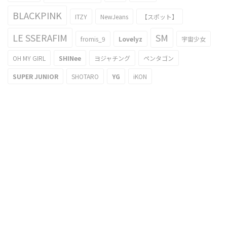
BLACKPINK
ITZY
NewJeans
【スポット】
LE SSERAFIM
SM
fromis_9
Lovelyz
宇宙少女
OH MY GIRL
SHINee
ヨジャチング
ペンタゴン
SUPER JUNIOR
SHOTARO
YG
iKON