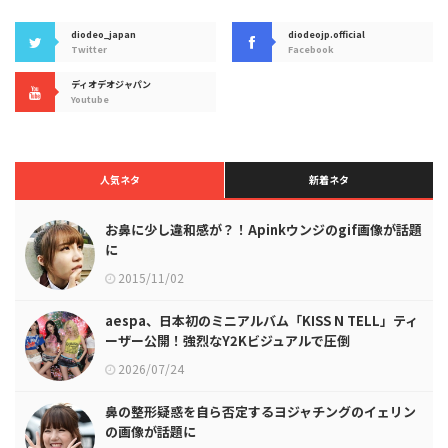
diodeo_japan
diodeojp.official
Twitter
Facebook
ディオデオジャパン
Youtube
人気ネタ
新着ネタ
お鼻に少し違和感が？！Apinkウンジのgif画像が話題
に
2015/11/02
aespa、日本初のミニアルバム「KISS N TELL」ティ
ーザー公開！強烈なY2Kビジュアルで圧倒
2026/07/24
鼻の整形疑惑を自ら否定するヨジャチングのイェリン
の画像が話題に