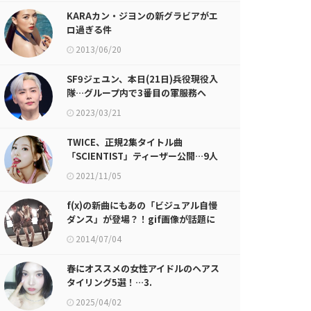
KARAカン・ジヨンの新グラビアがエ
ロ過ぎる件
2013/06/20
SF9ジェユン、本日(21日)兵役現役入
隊…グループ内で3番目の軍服務へ
2023/03/21
TWICE、正規2集タイトル曲
「SCIENTIST」ティーザー公開…9人
9色の輝くビジュアル
2021/11/05
f(x)の新曲にもあの「ビジュアル自慢
ダンス」が登場？！gif画像が話題に
2014/07/04
春にオススメの女性アイドルのヘアス
タイリング5選！…3.
Hearts2Heartsジウ、STAYCユン
2025/04/02
のテスルカット