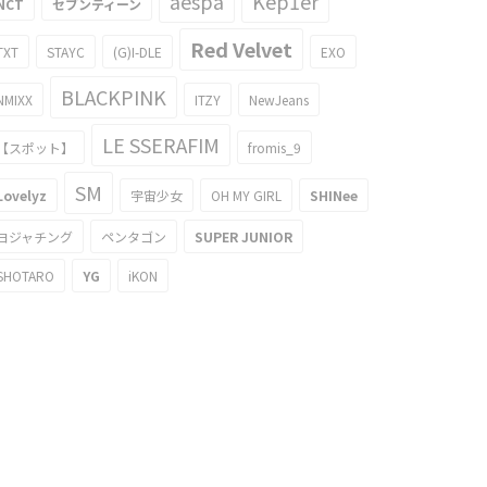
aespa
Kep1er
NCT
セブンティーン
Red Velvet
TXT
STAYC
(G)I-DLE
EXO
BLACKPINK
NMIXX
ITZY
NewJeans
LE SSERAFIM
【スポット】
fromis_9
SM
Lovelyz
宇宙少女
OH MY GIRL
SHINee
ヨジャチング
ペンタゴン
SUPER JUNIOR
SHOTARO
YG
iKON