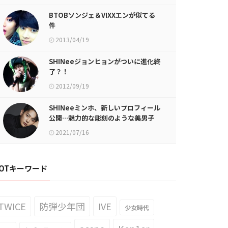
BTOBソンジェ＆VIXXエンが似てる
件
2013/04/19
SHINeeジョンヒョンがついに進化終
了？！
2012/09/19
SHINeeミンホ、新しいプロフィール
公開…魅力的な彫刻のような美男子
2021/07/16
OTキーワード
TWICE
防弾少年団
IVE
少女時代