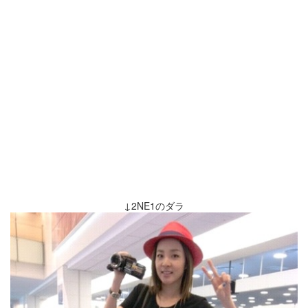
↓2NE1のダラ