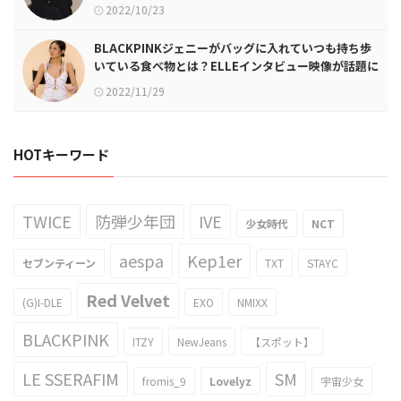
2022/10/23
BLACKPINKジェニーがバッグに入れていつも持ち歩
いている食べ物とは？ELLEインタビュー映像が話題に
2022/11/29
HOTキーワード
TWICE
防弾少年団
IVE
少女時代
NCT
aespa
Kep1er
セブンティーン
TXT
STAYC
Red Velvet
(G)I-DLE
EXO
NMIXX
BLACKPINK
ITZY
NewJeans
【スポット】
LE SSERAFIM
SM
fromis_9
Lovelyz
宇宙少女