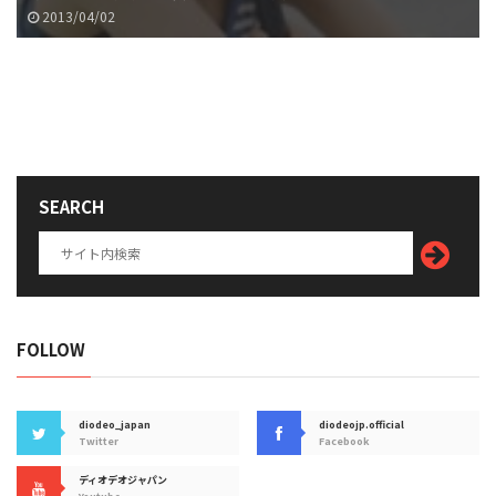
2013/04/02
SEARCH
FOLLOW
diodeo_japan
diodeojp.official
Twitter
Facebook
ディオデオジャパン