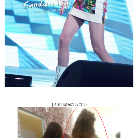
↓4minuteのガユン