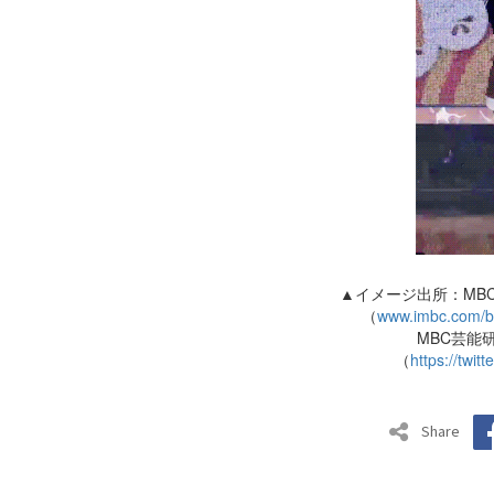
▲イメージ出所：MB
（
www.imbc.com/br
MBC芸能
（
https://twi
Share