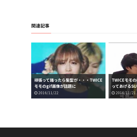
関連記事
頑張って踊ったら髪型が・・・TWICE
TWICEモモ
モモのgif画像が話題に
ってあげるSUP
が優しい件
2016/11/22
2016/11/21