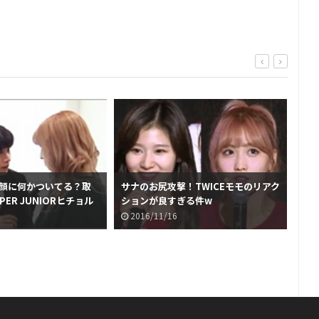
の顔に何かついてる？取
サナのお尻攻撃！TWICEモモのリアク
のほ
ER JUNIORヒチョル
ションが良すぎる件w
CB
話
2016/11/16
2