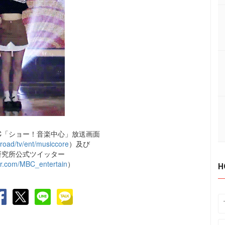
C「ショー！音楽中心」放送画面
oad/tv/ent/musiccore
）及び
研究所公式ツイッター
tter.com/MBC_entertain
）
H