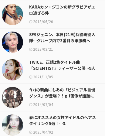
KARAカン・ジヨンの新グラビアがエ
ロ過ぎる件
2013/06/20
SF9ジェユン、本日(21日)兵役現役入
隊…グループ内で3番目の軍服務へ
2023/03/21
TWICE、正規2集タイトル曲
「SCIENTIST」ティーザー公開…9人
9色の輝くビジュアル
2021/11/05
f(x)の新曲にもあの「ビジュアル自慢
ダンス」が登場？！gif画像が話題に
2014/07/04
春にオススメの女性アイドルのヘアス
タイリング5選！…3.
Hearts2Heartsジウ、STAYCユン
2025/04/02
のテスルカット