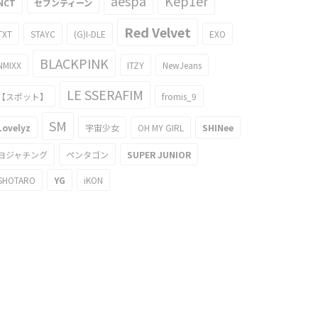
aespa
Kep1er
NCT
セブンティーン
Red Velvet
TXT
STAYC
(G)I-DLE
EXO
BLACKPINK
NMIXX
ITZY
NewJeans
LE SSERAFIM
【スポット】
fromis_9
SM
Lovelyz
宇宙少女
OH MY GIRL
SHINee
ヨジャチング
ペンタゴン
SUPER JUNIOR
SHOTARO
YG
iKON