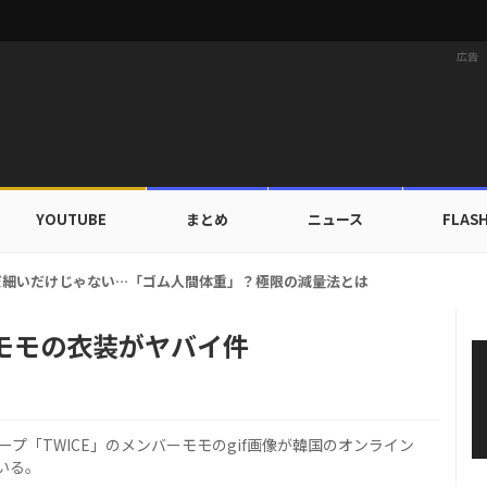
広告
YOUTUBE
まとめ
ニュース
FLAS
族にワールドツアーの旅行費用全額サポート！22カ国・64都市以上
Eモモの衣装がヤバイ件
プ「TWICE」のメンバーモモのgif画像が韓国のオンライン
いる。