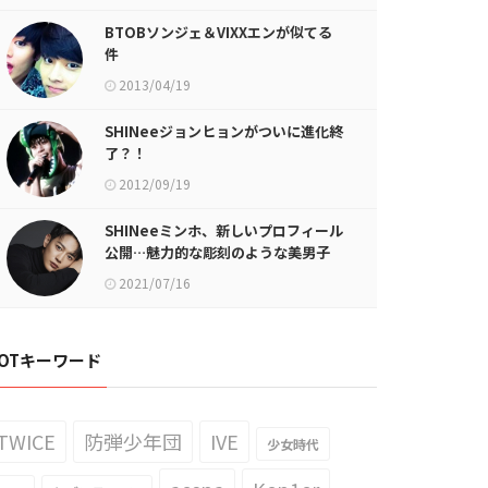
BTOBソンジェ＆VIXXエンが似てる
件
2013/04/19
SHINeeジョンヒョンがついに進化終
了？！
2012/09/19
SHINeeミンホ、新しいプロフィール
公開…魅力的な彫刻のような美男子
2021/07/16
OTキーワード
TWICE
防弾少年団
IVE
少女時代