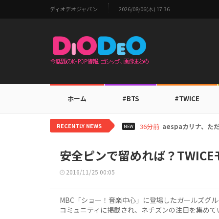
ディオデオジャパン
2026/08/06(木) 17:36
ホーム
#BTS
#TWICE
RECENTLY NEWS
3時間前
TWICEモモ、家
NEW
安全ピンで留めれば？TWIC
2016/11/25 00:05
MBC「ショー！音楽中心」に登場したガールズグルー
コミュニティに掲載され、ネチズンの注目を集めて