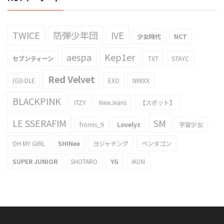
TWICE
防弾少年団
IVE
少女時代
NCT
aespa
Kep1er
セブンティーン
TXT
STAYC
Red Velvet
(G)I-DLE
EXO
NMIXX
BLACKPINK
ITZY
NewJeans
【スポット】
LE SSERAFIM
SM
fromis_9
Lovelyz
宇宙少女
OH MY GIRL
SHINee
ヨジャチング
ペンタゴン
SUPER JUNIOR
SHOTARO
YG
iKON