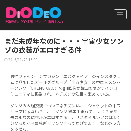
Toggl
navig
まだ未成年なのに・・・宇宙少女ソン
ソの衣装がエロすぎる件
2016/11/23 15:00
男性ファッションマガジン「エスクァイア」のインスタグラ
ムに登場したガールズグループ「宇宙少女」の中国人メンバ
ーソンソ（CHENG XIAO）のgif画像が韓国のオンラインコ
ミュニティに掲載され、ネチズンの注目を集めている。
ソンソの大胆衣装についてネチズンは、「ジャケットの中ス
リップじゃない？」、「ソンソ98年生まれでしょう？まだ
未成年なのに衣装がエロすぎる」、「スタイルいいのはよく
分かったから事務所はソンソ守ってあげてよ！」などの反応
をみせた。