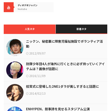
ディオデオジャパン
Youtube
人気ネタ
新着ネタ
ニックン、秘密裏に障害児福祉施設でボランティア活
動
2012/09/07
防弾少年団4人が海外に行くときに必ず持っていくアイ
テムは？画像が話題に
2016/11/09
授賞式に登場した2NE1ダラが美しすぎると話題に
2014/02/13
ENHYPEN、叙事詩を見せるスタジアム公演