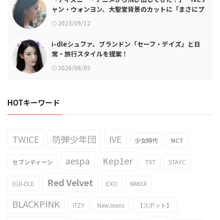
ャン・ウォンヨン、大聖堂背景のカットに「まさにプ
リンセス」
2023/09/12
i-dleシュファ、ブランドン「セーフ・デイズ」と日
常・旅行スタイルを提案！
2026/08/05
HOTキーワード
TWICE
防弾少年団
IVE
少女時代
NCT
aespa
Kep1er
セブンティーン
TXT
STAYC
Red Velvet
(G)I-DLE
EXO
NMIXX
BLACKPINK
ITZY
NewJeans
【スポット】