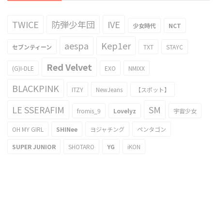
TWICE
防弾少年団
IVE
少女時代
NCT
aespa
Kep1er
セブンティーン
TXT
STAYC
Red Velvet
(G)I-DLE
EXO
NMIXX
BLACKPINK
ITZY
NewJeans
【スポット】
LE SSERAFIM
SM
fromis_9
Lovelyz
宇宙少女
OH MY GIRL
SHINee
ヨジャチング
ペンタゴン
SUPER JUNIOR
SHOTARO
YG
iKON