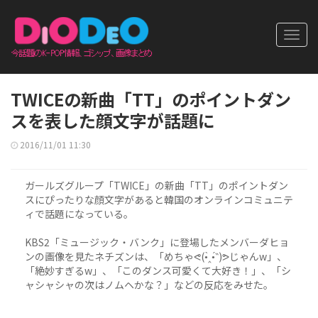
Toggl
navig
TWICEの新曲「TT」のポイントダン
スを表した顔文字が話題に
2016/11/01 11:30
ガールズグループ「TWICE」の新曲「TT」のポイントダン
スにぴったりな顔文字があると韓国のオンラインコミュニテ
ィで話題になっている。
KBS2「ミュージック・バンク」に登場したメンバーダヒョ
ンの画像を見たネチズンは、「めちゃᕙ(•̀‸•́‶)ᕗじゃんw」、
「絶妙すぎるw」、「このダンス可愛くて大好き！」、「シ
ャシャシャの次はノムヘかな？」などの反応をみせた。