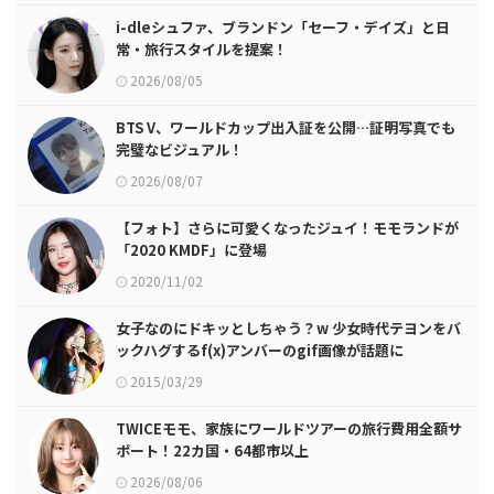
i-dleシュファ、ブランドン「セーフ・デイズ」と日
常・旅行スタイルを提案！
2026/08/05
BTS V、ワールドカップ出入証を公開…証明写真でも
完璧なビジュアル！
2026/08/07
【フォト】さらに可愛くなったジュイ！モモランドが
「2020 KMDF」に登場
2020/11/02
女子なのにドキッとしちゃう？w 少女時代テヨンをバ
ックハグするf(x)アンバーのgif画像が話題に
2015/03/29
TWICEモモ、家族にワールドツアーの旅行費用全額サ
ポート！22カ国・64都市以上
2026/08/06