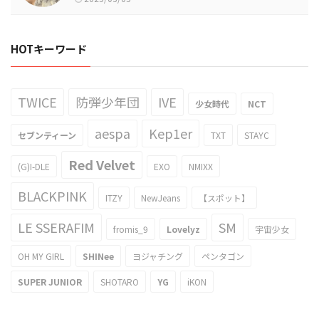
HOTキーワード
TWICE
防弾少年団
IVE
少女時代
NCT
aespa
Kep1er
セブンティーン
TXT
STAYC
Red Velvet
(G)I-DLE
EXO
NMIXX
BLACKPINK
ITZY
NewJeans
【スポット】
LE SSERAFIM
SM
fromis_9
Lovelyz
宇宙少女
OH MY GIRL
SHINee
ヨジャチング
ペンタゴン
SUPER JUNIOR
SHOTARO
YG
iKON