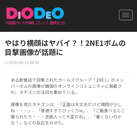
Toggl
navig
やはり横顔はヤバイ？！2NE1ボムの
目撃画像が話題に
2016/08/12 09:30
ある飲食店で目撃されたガールズグループ「2NE1」のメン
バーボムの画像が韓国のオンラインコミュニティに掲載さ
れ、ネチズンの注目を集めている。
画像を見たネチズンは、「正面は大丈夫だけど横顔が少し
ね・・・」、「普通すぎてびっくりw」、「ご飯食べるとこ
撮られたり・・・芸能人って大変だね」、「暑くないのか
な？」などの反応をみせた。