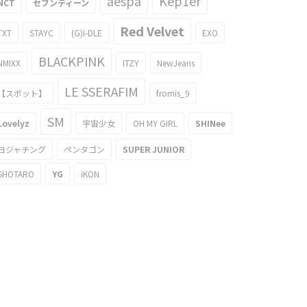
aespa
Kep1er
NCT
セブンティーン
Red Velvet
TXT
STAYC
(G)I-DLE
EXO
BLACKPINK
NMIXX
ITZY
NewJeans
LE SSERAFIM
【スポット】
fromis_9
SM
Lovelyz
宇宙少女
OH MY GIRL
SHINee
ヨジャチング
ペンタゴン
SUPER JUNIOR
SHOTARO
YG
iKON