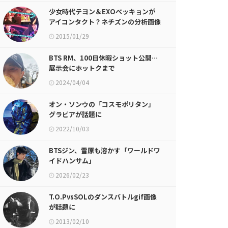
少女時代テヨン＆EXOベッキョンが
アイコンタクト？ネチズンの分析画像
（？）が話題に
2015/01/29
BTS RM、100日休暇ショット公開…
展示会にホットクまで
2024/04/04
オン・ソンウの「コスモポリタン」
グラビアが話題に
2022/10/03
BTSジン、雪原も溶かす「ワールドワ
イドハンサム」
2026/02/23
T.O.PvsSOLのダンスバトルgif画像
が話題に
2013/02/10