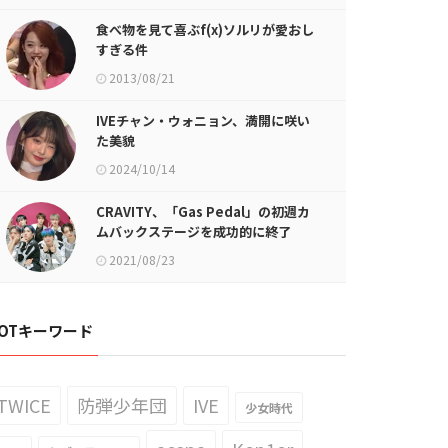
食べ物を見て喜ぶf(x)ソルリが愛おし
すぎる件
2013/08/21
IVEチャン・ウォニョン、満開に咲い
た美貌
2024/10/14
CRAVITY、「Gas Pedal」の初週カ
ムバックステージを成功的に終了
2021/08/23
OTキーワード
TWICE
防弾少年団
IVE
少女時代