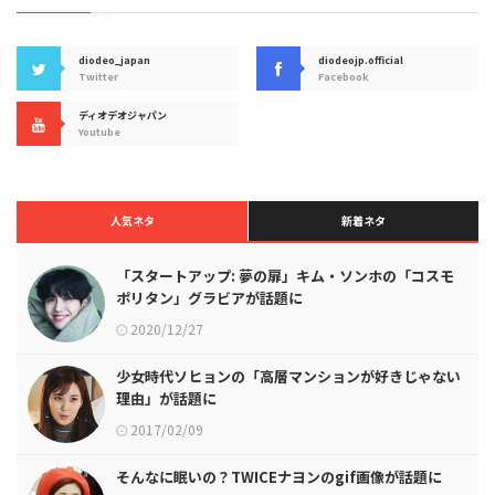
diodeo_japan
diodeojp.official
Twitter
Facebook
ディオデオジャパン
Youtube
人気ネタ
新着ネタ
「スタートアップ: 夢の扉」キム・ソンホの「コスモ
ポリタン」グラビアが話題に
2020/12/27
少女時代ソヒョンの「高層マンションが好きじゃない
理由」が話題に
2017/02/09
そんなに眠いの？TWICEナヨンのgif画像が話題に