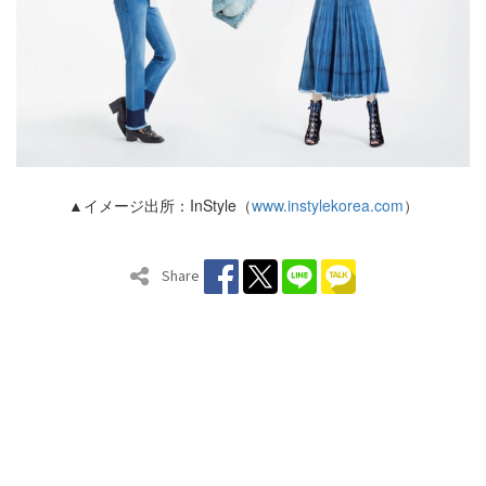
▲イメージ出所：InStyle（
www.instylekorea.com
）
Share