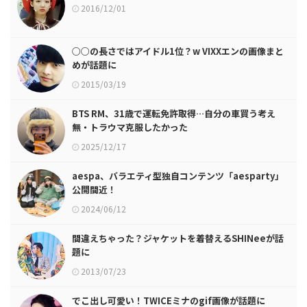
2016/12/01
○○の長さではアイドル1位？w VIXXエンの画像まと
めが話題に
2015/03/19
BTS RM、31歳で運転免許取得…自分の車買う考え
無・トラウマ克服したかった
2025/12/17
aespa、バラエティ型独自コンテンツ「aesparty」
公開間近！
2024/06/12
間違えちゃった？ジャケットを着替えるSHINeeが話
題に
2013/07/23
でこ出し可愛い！TWICEミナのgif画像が話題に