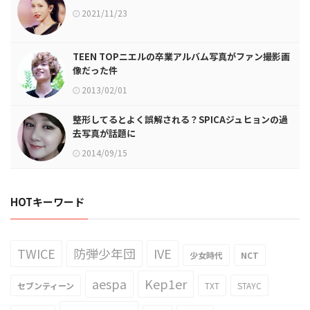
2021/11/23
TEEN TOPニエルの卒業アルバム写真がファン撮影画
像だった件
2013/02/01
整形してるとよく誤解される？SPICAジュヒョンの過
去写真が話題に
2014/09/15
HOTキーワード
TWICE
防弾少年団
IVE
少女時代
NCT
aespa
Kep1er
セブンティーン
TXT
STAYC