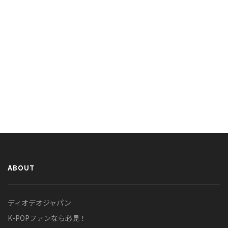
ABOUT
ディオデオジャパン
K-POPファンなら必見！