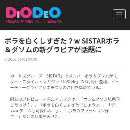
Toggl
navig
ボラを白くしすぎた？w SISTARボラ
＆ダソムの新グラビアが話題に
2016/08/02 09:30
ガールズグループ「SISTAR」のメンバーボラ＆ダソムがス
ター・スタイル・マガジン「InStyle」の8月号に登場、ビュ
ーティーグラビアがネチズンの注目を集めている。
同誌のプレビューを見たネチズンは、「ボラとダソム肌色同
じだっけ？」、「ボラを白くしすぎたでしょうw」、「デニ
ムonデニムも可愛いね！」、「ボラのファッション好
き！」などの反応をみせた。