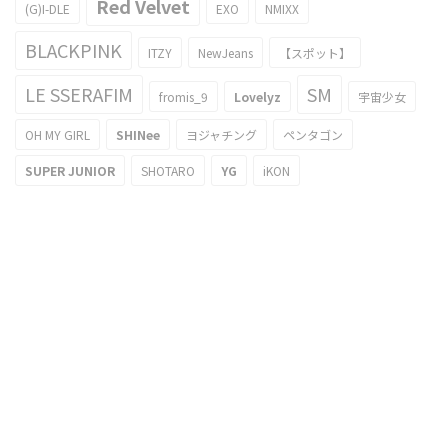
Red Velvet
(G)I-DLE
EXO
NMIXX
BLACKPINK
ITZY
NewJeans
【スポット】
LE SSERAFIM
SM
fromis_9
Lovelyz
宇宙少女
OH MY GIRL
SHINee
ヨジャチング
ペンタゴン
SUPER JUNIOR
SHOTARO
YG
iKON