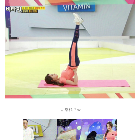
↓あれ？w