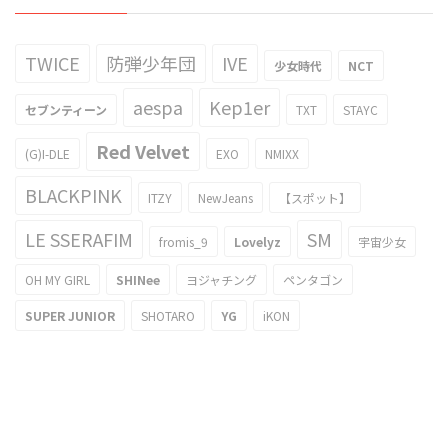
TWICE
防弾少年団
IVE
少女時代
NCT
aespa
Kep1er
セブンティーン
TXT
STAYC
Red Velvet
(G)I-DLE
EXO
NMIXX
BLACKPINK
ITZY
NewJeans
【スポット】
LE SSERAFIM
SM
fromis_9
Lovelyz
宇宙少女
OH MY GIRL
SHINee
ヨジャチング
ペンタゴン
SUPER JUNIOR
SHOTARO
YG
iKON