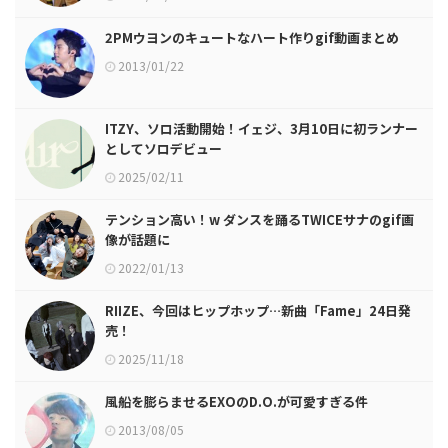
2PMウヨンのキュートなハート作りgif動画まとめ
2013/01/22
ITZY、ソロ活動開始！イェジ、3月10日に初ランナー
としてソロデビュー
2025/02/11
テンション高い！w ダンスを踊るTWICEサナのgif画
像が話題に
2022/01/13
RIIZE、今回はヒップホップ…新曲「Fame」24日発
売！
2025/11/18
風船を膨らませるEXOのD.O.が可愛すぎる件
2013/08/05