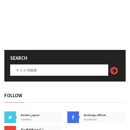
SEARCH
FOLLOW
diodeo_japan
diodeojp.official
Twitter
Facebook
ディオデオジャパン