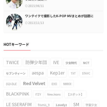
2015/06/11
ワンテイクで撮影したK-POP MVまとめが話題に
2013/11/13
HOTキーワード
TWICE
防弾少年団
IVE
少女時代
NCT
aespa
Kep1er
セブンティーン
TXT
STAYC
Red Velvet
(G)I-DLE
EXO
NMIXX
BLACKPINK
ITZY
NewJeans
【スポット】
LE SSERAFIM
SM
fromis_9
Lovelyz
宇宙少女