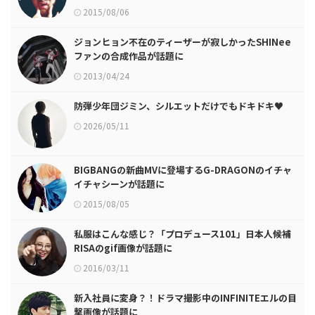
2015/08/06
ジョンヒョン不在のティーザーが寂しかったSHINee
ファンの合成作品が話題に
2013/04/24
防弾少年団ジミン、シルエットだけでもドキドキ♥
2026/05/11
BIGBANGの新曲MVに登場するG-DRAGONのイチャ
イチャシーンが話題に
2015/08/05
私服はこんな感じ？「プロデュース101」日本人候補
RISAのgif画像が話題に
2016/03/11
新入社員に変身？！ドラマ撮影中のINFINITEエルの目
撃画像が話題に