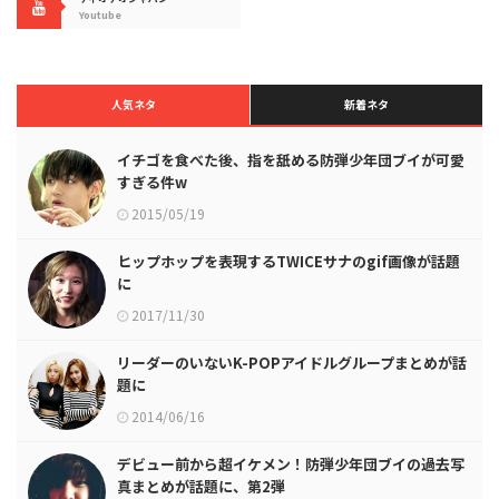
Youtube
人気ネタ
新着ネタ
イチゴを食べた後、指を舐める防弾少年団ブイが可愛
すぎる件w
2015/05/19
ヒップホップを表現するTWICEサナのgif画像が話題
に
2017/11/30
リーダーのいないK-POPアイドルグループまとめが話
題に
2014/06/16
デビュー前から超イケメン！防弾少年団ブイの過去写
真まとめが話題に、第2弾