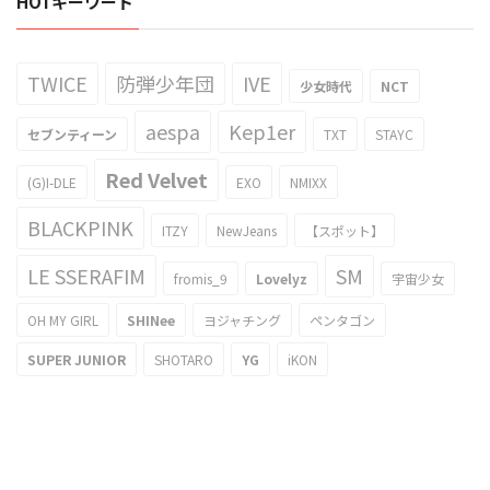
HOTキーワード
TWICE
防弾少年団
IVE
少女時代
NCT
aespa
Kep1er
セブンティーン
TXT
STAYC
Red Velvet
(G)I-DLE
EXO
NMIXX
BLACKPINK
ITZY
NewJeans
【スポット】
LE SSERAFIM
SM
fromis_9
Lovelyz
宇宙少女
OH MY GIRL
SHINee
ヨジャチング
ペンタゴン
SUPER JUNIOR
SHOTARO
YG
iKON