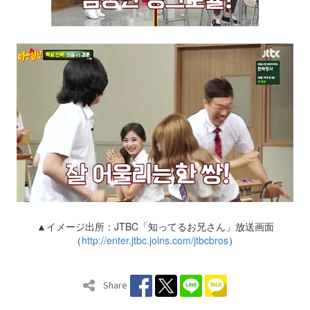
▲イメージ出所：JTBC「知ってるお兄さん」放送画面
（
http://enter.jtbc.joins.com/jtbcbros
）
Share