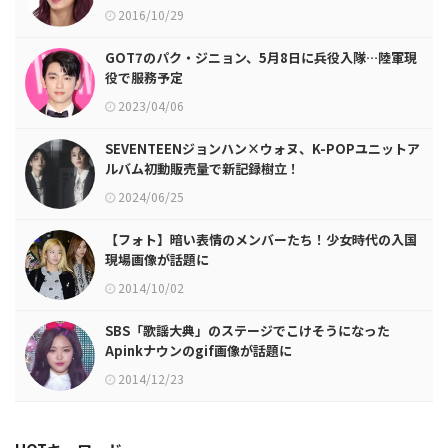
2016/10/29
GOT7のパク・ジニョン、5月8日に兵役入隊…陸軍現
役で服務予定
2023/04/06
SEVENTEENジョンハン×ウォヌ、K-POPユニットア
ルバム初動販売量で新記録樹立！
2024/06/25
【フォト】暗い表情のメンバーたち！少女時代の入国
現場画像が話題に
2014/10/02
SBS「歌謡大典」のステージでこけそうになった
Apinkナウンのgif画像が話題に
2014/12/23