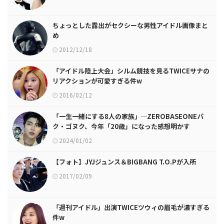
ちょっとした露出がセクシーな男性アイドル画像まと
め
2012/12/18
「アイドル陸上大会」シルム競技を見るTWICEサナの
リアクションが可愛すぎる件w
2016/02/12
「一生一緒にする8人の家族」…ZEROBASEONEパ
ク・ゴヌク、今年「20歳」になった感想明かす
2024/01/02
【フォト】JYJジュンス＆BIGBANG T.O.Pが入所
2017/02/09
「週刊アイドル」出演TWICEツウィの眉毛が濃すぎる
件w