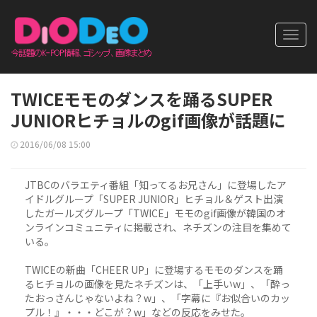
Toggl
navig
TWICEモモのダンスを踊るSUPER
JUNIORヒチョルのgif画像が話題に
2016/06/08 15:00
JTBCのバラエティ番組「知ってるお兄さん」に登場したア
イドルグループ「SUPER JUNIOR」ヒチョル＆ゲスト出演
したガールズグループ「TWICE」モモのgif画像が韓国のオ
ンラインコミュニティに掲載され、ネチズンの注目を集めて
いる。
TWICEの新曲「CHEER UP」に登場するモモのダンスを踊
るヒチョルの画像を見たネチズンは、「上手いw」、「酔っ
たおっさんじゃないよね？w」、「字幕に『お似合いのカッ
プル！』・・・どこが？w」などの反応をみせた。