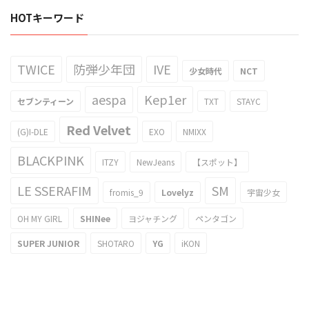
HOTキーワード
TWICE
防弾少年団
IVE
少女時代
NCT
aespa
Kep1er
セブンティーン
TXT
STAYC
Red Velvet
(G)I-DLE
EXO
NMIXX
BLACKPINK
ITZY
NewJeans
【スポット】
LE SSERAFIM
SM
fromis_9
Lovelyz
宇宙少女
OH MY GIRL
SHINee
ヨジャチング
ペンタゴン
SUPER JUNIOR
SHOTARO
YG
iKON