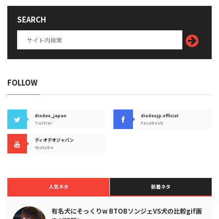
SEARCH
FOLLOW
diodeo_japan
diodeojp.official
Twitter
Facebook
ディオデオジャパン
Youtube
人気ネタ
新着ネタ
有名犬にそっくりw BTOBソンジェVS犬の比較gif画