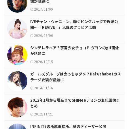
像が話題に
2017/01/09
IVEチャン・ウォニョン、輝くピンクルックで近況公
開… 「REVIVE +」以降のグラビア活動
2026/08/06
シンデレラヘア？宇宙少女チョコミ ダヨンのgif画像
が話題に
2020/10/15
ガールズグループは太っちゃダメ？Dal★shabetのス
テージ衣装が話題に
2014/01/16
2012年1月から現在までSHINeeテミンの変化画像ま
とめ
2012/11/21
INFINITEの所属事務所、謎のティーザー公開