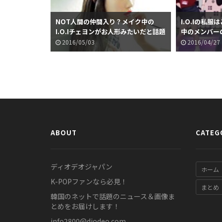
NOT人間の仲間入り？メイク中の
I.O.Iの私
I.O.Iチェヨンがお人形みたいだと話題
中のメンバー
に
2016/05/03
2016/04/27
ABOUT
CATEG
ディオデオジャパン
ホーム
K-POPファンなら必見！
まとめ
韓国のネットで話題のニュース＆画像ま
とめをお届けします！
info2800@diodeo.com