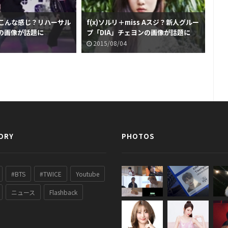
服はこんな感じ？リハーサル
f(x)ソルリ＋miss Aスジ？新人グルー
恋
の画像が話題に
プ「DIA」チェヨンの画像が話題に
TW
2015/08/04
2
ORY
PHOTOS
#BTS
#TWICE
Youtube
ニュース
Flashback