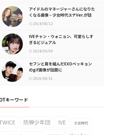
アイドルのマネージャーさんになりた
くなる画像－少女時代ユナVer.が話
題に
2014/08/12
IVEチャン・ウォニョン、可愛らしす
ぎるビジュアル
2024/05/09
セフンと肩を組んだEXOベッキョン
のgif画像が話題に
2016/08/31
OTキーワード
TWICE
防弾少年団
IVE
少女時代