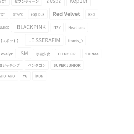
aespa
Kep1er
NCT
セブンティーン
Red Velvet
TXT
STAYC
(G)I-DLE
EXO
BLACKPINK
NMIXX
ITZY
NewJeans
LE SSERAFIM
【スポット】
fromis_9
SM
Lovelyz
宇宙少女
OH MY GIRL
SHINee
ヨジャチング
ペンタゴン
SUPER JUNIOR
SHOTARO
YG
iKON