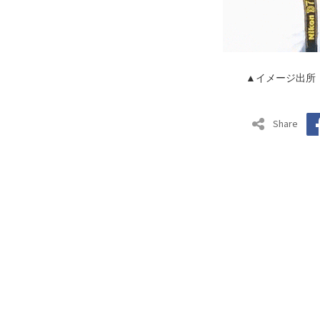
▲イメージ出所
Share