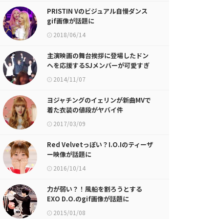
PRISTIN Vのビジュアル自慢ダンス
gif画像が話題に
2018/06/14
主演映画の舞台挨拶に登場したドン
ヘを応援するSJメンバーが可愛すぎ
る件w
2014/11/07
ヨジャチングのイェリンが新曲MVで
着た衣装の値段がヤバイ件
2017/03/09
Red Velvetっぽい？I.O.Iのティーザ
ー映像が話題に
2016/10/14
力が弱い？！風船を割ろうとする
EXO D.O.のgif画像が話題に
2015/01/08