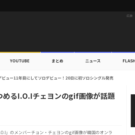
広告
YOUTUBE
まとめ
ニュース
FLAS
カップ出入証を公開…証明写真でも完璧なビジュアル！
るI.O.Iチェヨンのgif画像が話題
O.I」のメンバーチョン・チェヨンのgif画像が韓国のオンラ