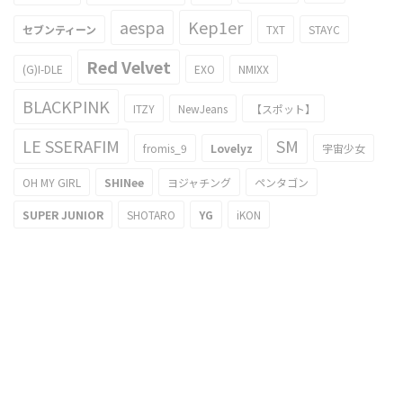
aespa
Kep1er
セブンティーン
TXT
STAYC
Red Velvet
(G)I-DLE
EXO
NMIXX
BLACKPINK
ITZY
NewJeans
【スポット】
LE SSERAFIM
SM
fromis_9
Lovelyz
宇宙少女
OH MY GIRL
SHINee
ヨジャチング
ペンタゴン
SUPER JUNIOR
SHOTARO
YG
iKON