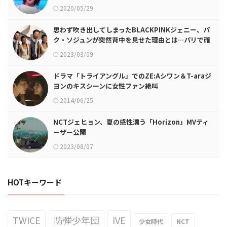
2020/05/29
思わず吹き出してしまったBLACKPINKジェニー、パ
ク・ソジュンが突然背中を見せた理由とは…パリで確
認されたツーショットが話題に
2023/03/09
ドラマ「トライアングル」でのZE:Aシワン＆T-araジ
ヨンのキスシーンに女性ファン絶叫
2014/06/25
NCTジェヒョン、夏の感性漂う「Horizon」MVティ
ーザー公開
2023/08/07
HOTキーワード
TWICE
防弾少年団
IVE
少女時代
NCT