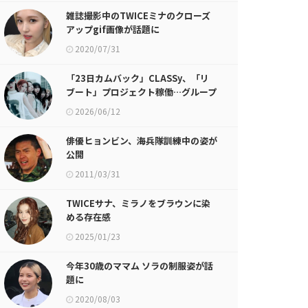
雑誌撮影中のTWICEミナのクローズ
アップgif画像が話題に
2020/07/31
「23日カムバック」CLASSy、「リ
ブート」プロジェクト稼働…グループ
名表記も変更
2026/06/12
俳優ヒョンビン、海兵隊訓練中の姿が
公開
2011/03/31
TWICEサナ、ミラノをブラウンに染
める存在感
2025/01/23
今年30歳のママム ソラの制服姿が話
題に
2020/08/03