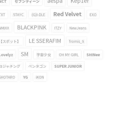
aespa
Kep1er
NCT
セブンティーン
Red Velvet
TXT
STAYC
(G)I-DLE
EXO
BLACKPINK
NMIXX
ITZY
NewJeans
LE SSERAFIM
【スポット】
fromis_9
SM
Lovelyz
宇宙少女
OH MY GIRL
SHINee
ヨジャチング
ペンタゴン
SUPER JUNIOR
SHOTARO
YG
iKON