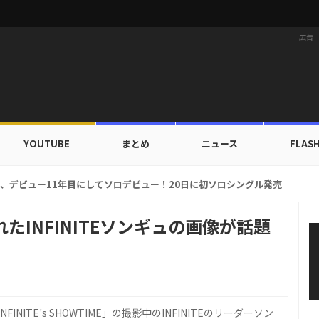
広告
YOUTUBE
まとめ
ニュース
FLAS
ルドカップ出入証を公開…証明写真でも完璧なビジュアル！
たINFINITEソンギュの画像が話題
INITE's SHOWTIME」の撮影中のINFINITEのリーダーソン