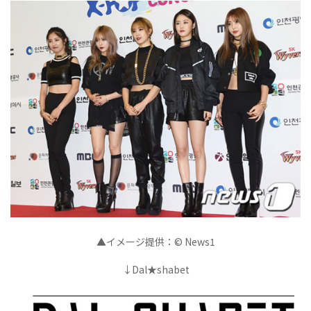
▲イメージ提供：© News1
↓Dal★shabet