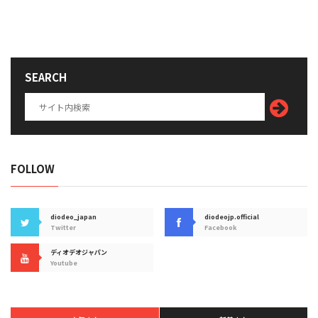
SEARCH
FOLLOW
diodeo_japan
diodeojp.official
Twitter
Facebook
ディオデオジャパン
Youtube