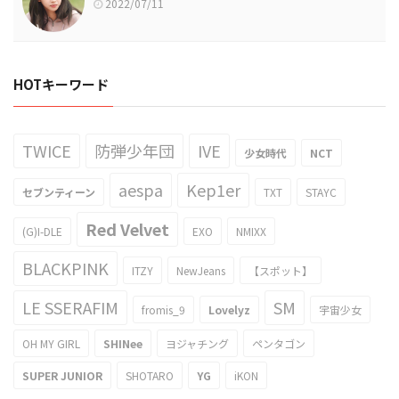
2022/07/11
HOTキーワード
TWICE
防弾少年団
IVE
少女時代
NCT
aespa
Kep1er
セブンティーン
TXT
STAYC
Red Velvet
(G)I-DLE
EXO
NMIXX
BLACKPINK
ITZY
NewJeans
【スポット】
LE SSERAFIM
SM
fromis_9
Lovelyz
宇宙少女
OH MY GIRL
SHINee
ヨジャチング
ペンタゴン
SUPER JUNIOR
SHOTARO
YG
iKON