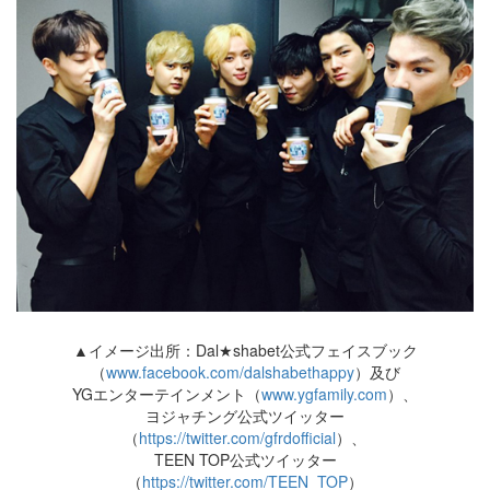
▲イメージ出所：Dal★shabet公式フェイスブック
（
www.facebook.com/dalshabethappy
）及び
YGエンターテインメント（
www.ygfamily.com
）、
ヨジャチング公式ツイッター
（
https://twitter.com/gfrdofficial
）、
TEEN TOP公式ツイッター
（
https://twitter.com/TEEN_TOP
）