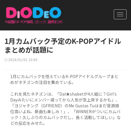
Toggl
navig
1月カムバック予定のK-POPアイドル
まとめが話題に
2016/01/01 10:00
1月にカムバックを控えているK-POPアイドルグループまと
めがネチズンの注目を集めている。
これを見たネチズンは、「Dal★shabetが4人組に？Girl's
Dayみたいにメンバー減ってから人気が急上昇するかも」、
「ヨジャチング（GFRIEND）のMe Gustas Tuはまだ音源順
位高いよね、新曲も楽しみ！」、「WINNERがついにカムバ
ック！久しぶりのカムバックだし、長く活動してほしい」な
どの反応をみせた。