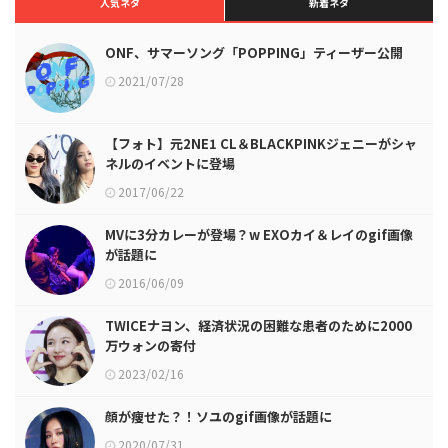
人気ネタ
新着ネタ
ONF、サマーソング「POPPING」ティーザー公開
2021/07/28
【フォト】元2NE1 CL＆BLACKPINKジェニーがシャ
ネルのイベントに登場
2017/06/22
MVに3分カレーが登場？w EXOカイ＆レイのgif画像
が話題に
2016/06/09
TWICEナヨン、経済状況の困難な患者のために2000
万ウォンの寄付
2023/02/16
顔が痩せた？！ソユのgif画像が話題に
2020/07/31