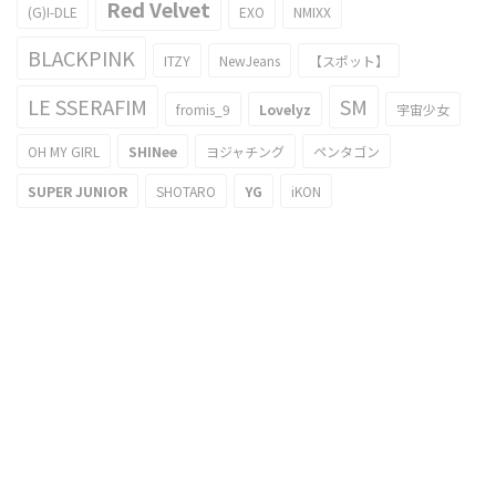
Red Velvet
(G)I-DLE
EXO
NMIXX
BLACKPINK
ITZY
NewJeans
【スポット】
LE SSERAFIM
SM
fromis_9
Lovelyz
宇宙少女
OH MY GIRL
SHINee
ヨジャチング
ペンタゴン
SUPER JUNIOR
SHOTARO
YG
iKON