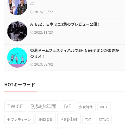
に
2015/09/22
ATEEZ、日本ミニ3集のプレビュー公開！
2022/11/23
香港ドームフェスティバルでSHINeeテミンがまさか
のミス！
2013/07/02
HOTキーワード
TWICE
防弾少年団
IVE
少女時代
NCT
aespa
Kep1er
セブンティーン
TXT
STAYC