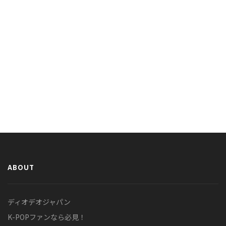
ABOUT
ディオデオジャパン
K-POPファンなら必見！