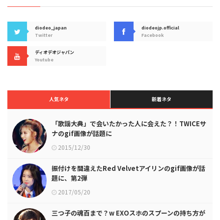
diodeo_japan
diodeojp.official
Twitter
Facebook
ディオデオジャパン
Youtube
人気ネタ
新着ネタ
「歌謡大典」で会いたかった人に会えた？！TWICEサ
ナのgif画像が話題に
2015/12/30
振付けを間違えたRed Velvetアイリンのgif画像が話
題に、第2弾
2017/05/20
三つ子の魂百まで？w EXOスホのスプーンの持ち方が