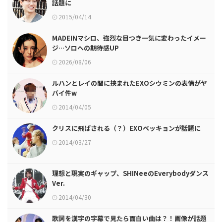
話題に
2015/04/14
MADEINマシロ、強烈な目つき一気に変わったイメー
ジ…ソロへの期待感UP
2026/08/06
ルハンとレイの間に挟まれたEXOシウミンの表情がヤ
バイ件w
2014/04/05
クリスに飛ばされる（？）EXOベッキョンが話題に
2014/03/27
理想と現実のギャップ、SHINeeのEverybodyダンス
Ver.
2014/04/30
歌詞を漢字の字幕で見たら面白い曲は？！画像が話題