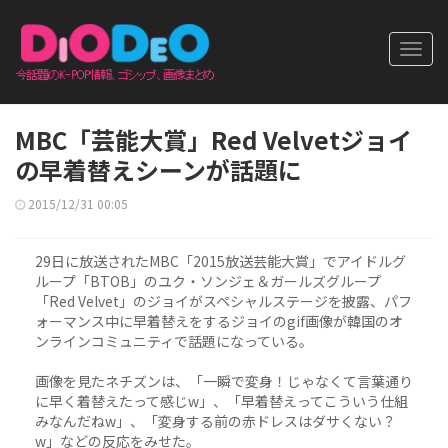
Toggl
navig
MBC「芸能大賞」Red Velvetジョイ
の早着替えシーンが話題に
2015/12/31 00:05
29日に放送されたMBC「2015放送芸能大賞」でアイドルグ
ループ「BTOB」のユク・ソンジェ＆ガールズグループ
「Red Velvet」のジョイがスペシャルステージを披露、パフ
ォーマンス中に早着替えをするジョイのgif画像が韓国のオ
ンラインコミュニティで話題になっている。
画像を見たネチズンは、「一瞬で変身！じゃなくて言葉通り
に早く着替えたって感じw」、「早着替えってこういう仕組
みなんだねw」、「変身する前の赤ドレスはダサくない？
w」などの反応をみせた。