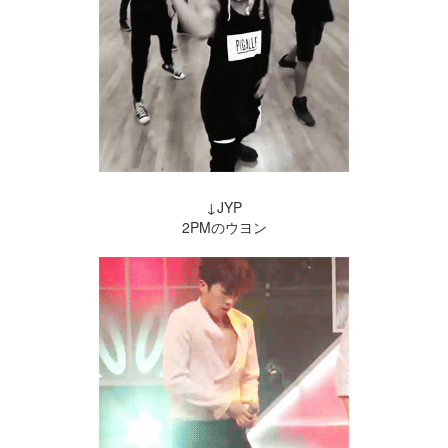
↓JYP
2PMのウヨン