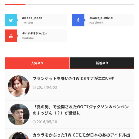
diodeo_japan
diodeojp.official
Twitter
Facebook
ディオデオジャパン
Youtube
人気ネタ
新着ネタ
ブランケットを巻いたTWICEサナがエロい件
2017/04/03
「真の男」で公開されたGOT7ジャクソン＆ベンベン
のすっぴん（？）が話題に
2016/05/18
カツラをかぶったTWICEモモが日本のあのアイドル出