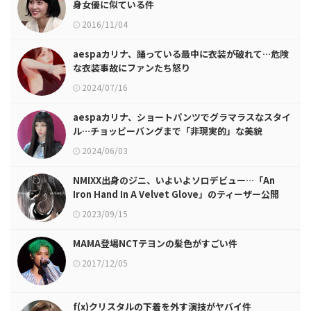
身女優に似ている件
2016/11/04
aespaカリナ、踊っている最中に衣装が破れて…危険
な衣装事故にファンたち怒り
2024/07/16
aespaカリナ、ショートパンツでグラマラスなスタイ
ル…チョッピーバングまで「非現実的」な美貌
2024/06/03
NMIXX出身のジニ、いよいよソロデビュー…「An
Iron Hand In A Velvet Glove」のティーザー公開
2023/09/15
MAMA登場NCTテヨンの髪色がすごい件
2017/12/05
f(x)クリスタルの下着を外す演技がヤバイ件