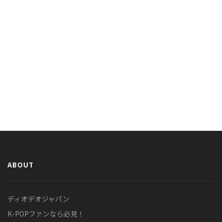
ABOUT
ディオデオジャパン
K-POPファンなら必見！