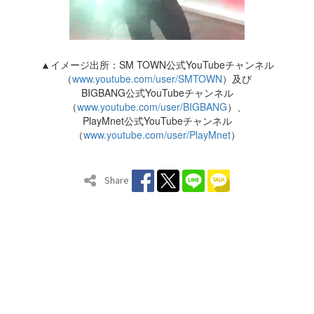
▲イメージ出所：SM TOWN公式YouTubeチャンネル
（
www.youtube.com/user/SMTOWN
）及び
BIGBANG公式YouTubeチャンネル
（
www.youtube.com/user/BIGBANG
）、
PlayMnet公式YouTubeチャンネル
（
www.youtube.com/user/PlayMnet
）
Share