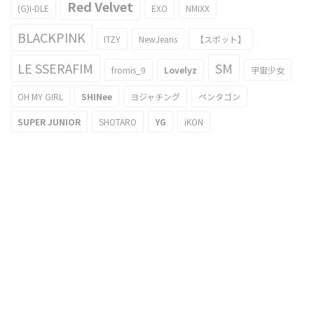
Red Velvet
(G)I-DLE
EXO
NMIXX
BLACKPINK
ITZY
NewJeans
【スポット】
LE SSERAFIM
SM
fromis_9
Lovelyz
宇宙少女
OH MY GIRL
SHINee
ヨジャチング
ペンタゴン
SUPER JUNIOR
SHOTARO
YG
iKON