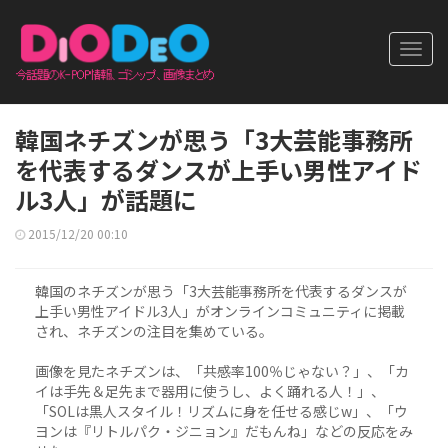
Toggl
navig
韓国ネチズンが思う「3大芸能事務所
を代表するダンスが上手い男性アイド
ル3人」が話題に
2015/12/20 00:10
韓国のネチズンが思う「3大芸能事務所を代表するダンスが
上手い男性アイドル3人」がオンラインコミュニティに掲載
され、ネチズンの注目を集めている。
画像を見たネチズンは、「共感率100％じゃない？」、「カ
イは手先＆足先まで器用に使うし、よく踊れる人！」、
「SOLは黒人スタイル！リズムに身を任せる感じw」、「ウ
ヨンは『リトルパク・ジニョン』だもんね」などの反応をみ