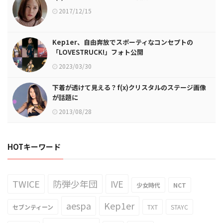
2017/12/15
Kep1er、自由奔放でスポーティなコンセプトの
「LOVESTRUCK!」フォト公開
2023/03/30
下着が透けて見える？f(x)クリスタルのステージ画像
が話題に
2013/08/28
HOTキーワード
TWICE
防弾少年団
IVE
少女時代
NCT
aespa
Kep1er
セブンティーン
TXT
STAYC