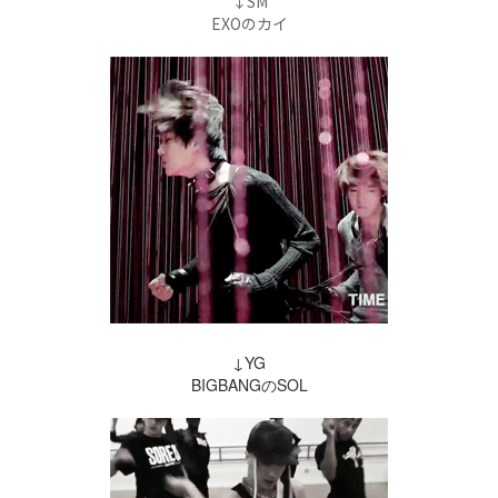
↓SM
EXOのカイ
↓YG
BIGBANGのSOL