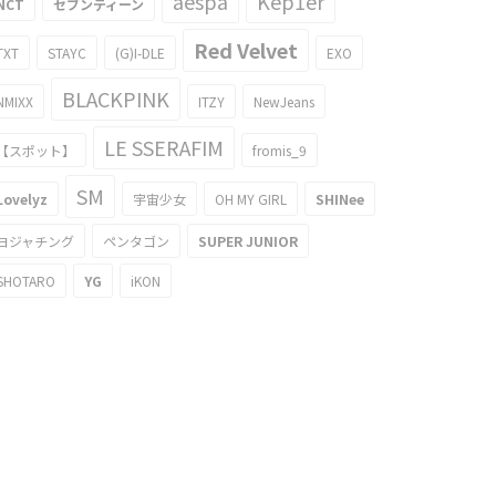
aespa
Kep1er
NCT
セブンティーン
Red Velvet
TXT
STAYC
(G)I-DLE
EXO
BLACKPINK
NMIXX
ITZY
NewJeans
LE SSERAFIM
【スポット】
fromis_9
SM
Lovelyz
宇宙少女
OH MY GIRL
SHINee
ヨジャチング
ペンタゴン
SUPER JUNIOR
SHOTARO
YG
iKON
MAでiKONのステージを楽しむ
ティッシュと戦う（？）BIGBANGの
GBANG V.Iのgif画像が話題に
G-DRAGONが可愛い件w