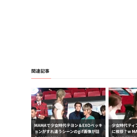
関連記事
MAMAで少女時代テヨン＆EXOベッキ
少女時代ティファ
ョンがすれ違うシーンのgif画像が話
に挨拶？w M