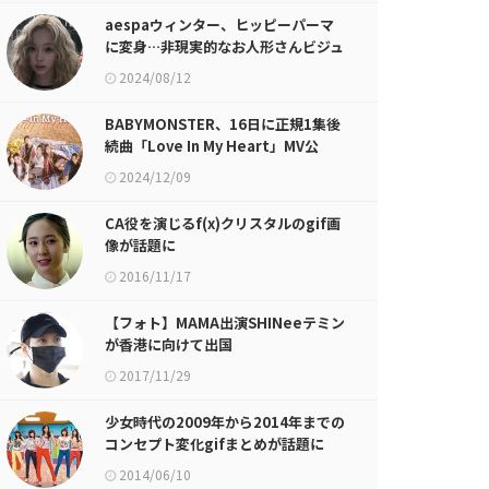
aespaウィンター、ヒッピーパーマ
に変身…非現実的なお人形さんビジュ
アル
2024/08/12
BABYMONSTER、16日に正規1集後
続曲「Love In My Heart」MV公
開！
2024/12/09
CA役を演じるf(x)クリスタルのgif画
像が話題に
2016/11/17
【フォト】MAMA出演SHINeeテミン
が香港に向けて出国
2017/11/29
少女時代の2009年から2014年までの
コンセプト変化gifまとめが話題に
2014/06/10