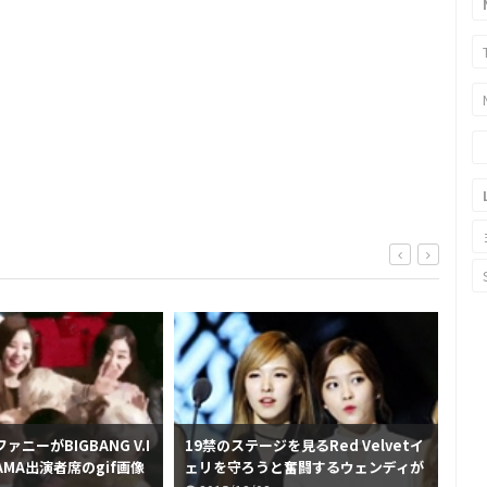
ニーがBIGBANG V.I
19禁のステージを見るRed Velvetイ
MA
AMA出演者席のgif画像
ェリを守ろうと奮闘するウェンディが
BI