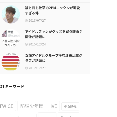
猫と同じ仕草の2PMニックンが可愛
すぎる件
2013/07/27
アイドルファンがグッズを買う理由？
画像が話題に
2015/12/24
女性アイドルグループ平均身長比較グ
ラフが話題に
2012/12/27
OTキーワード
TWICE
防弾少年団
IVE
少女時代