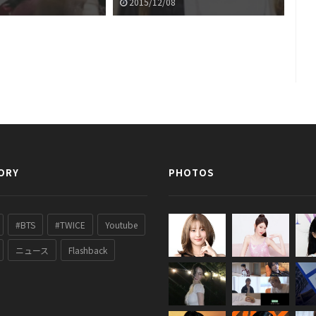
可愛い件w
2015/12/08
2
ORY
PHOTOS
#BTS
#TWICE
Youtube
ニュース
Flashback