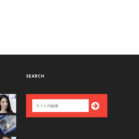
015/12/05
2015/11/11
SEARCH