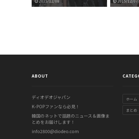
題に
が話題に
2015/12/08
2015/12/07
ABOUT
CATEG
ディオデオジャパン
ホーム
K-POPファンなら必見！
まとめ
韓国のネットで話題のニュース＆画像ま
とめをお届けします！
info2800@diodeo.com