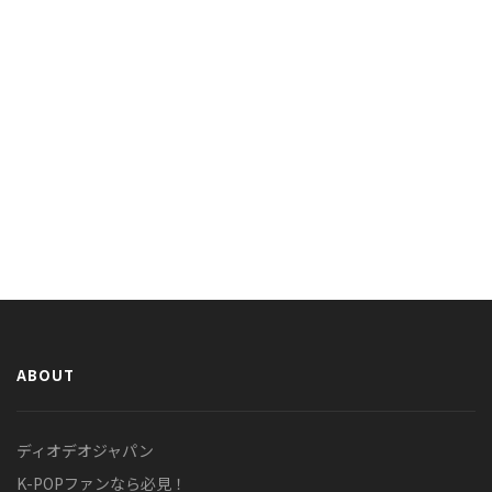
ABOUT
ディオデオジャパン
K-POPファンなら必見！