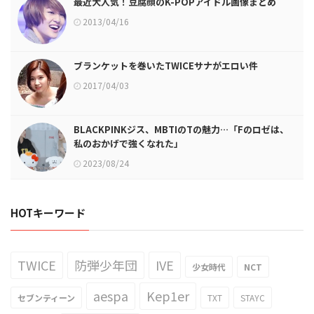
最近大人気！豆腐顔のK-POPアイドル画像まとめ
2013/04/16
ブランケットを巻いたTWICEサナがエロい件
2017/04/03
BLACKPINKジス、MBTIのTの魅力…「Fのロゼは、
私のおかげで強くなれた」
2023/08/24
HOTキーワード
TWICE
防弾少年団
IVE
少女時代
NCT
aespa
Kep1er
セブンティーン
TXT
STAYC