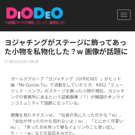
Toggl
navig
ヨジャチングがステージに飾ってあっ
た小物を私物化した？w 画像が話題に
2015/12/07 09:30
ガールズグループ「ヨジャチング（GFRIEND）」がヒット
曲「Me Gustas Tu」で活動をしていたとき、KBS2「ミュー
ジック・バンク」のステージを飾った小物が現在、ヨジャチ
ングの事務所にあるという証拠画像（？）が韓国のオンライ
ンコミュニティで話題になっている。
画像を見たネチズンは、「社長の気に入ったのかな？w」、
「会社が作ったのかも知れないよ！w」、「とにかく可愛い
w」、「余ったお水持って帰るイェリンのこと思い出し
た・・・w」などの反応をみせた。