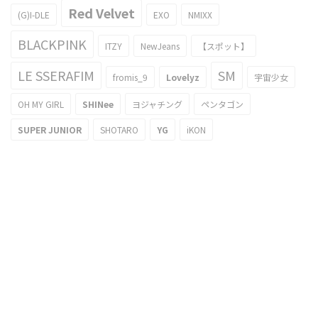
Red Velvet
(G)I-DLE
EXO
NMIXX
BLACKPINK
ITZY
NewJeans
【スポット】
LE SSERAFIM
SM
fromis_9
Lovelyz
宇宙少女
OH MY GIRL
SHINee
ヨジャチング
ペンタゴン
SUPER JUNIOR
SHOTARO
YG
iKON