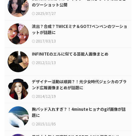
のツーショット公開
2025/07/27
流出？合成？TWICEミナ＆GOT7ベンベンのツーショ
ットが話題に
2017/03/13
INFINITEのエルに似てる芸能人画像まとめ
2012/11/13
デザイナー活動は順調？！元少女時代ジェシカのブラ
ンド広報画像まとめが話題に
2014/12/19
胸パッド入れすぎ？！4minuteヒョナのgif画像が話
題に
2015/11/05