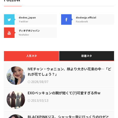
diodeo_japan
diodeojp.official
Twitter
Facebook
ディオデオジャパン
Youtube
人気ネタ
新着ネタ
IVEチャン・ウォニョン、顔より大きい花束の中…「ど
れが花でしょう？」
2026/08/07
EXOベッキョンの腕が短くて(?)可愛すぎる件w
2013/03/13
BLACKPINKジス、シャッター音にびっくりのロゼと