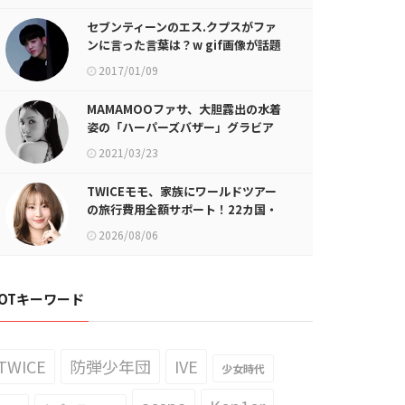
セブンティーンのエス.クプスがファ
ンに言った言葉は？w gif画像が話題
に
2017/01/09
MAMAMOOファサ、大胆露出の水着
姿の「ハーパーズバザー」グラビア
2021/03/23
TWICEモモ、家族にワールドツアー
の旅行費用全額サポート！22カ国・
64都市以上
2026/08/06
OTキーワード
TWICE
防弾少年団
IVE
少女時代