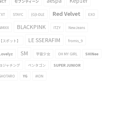
aespa
Kep1er
NCT
セブンティーン
Red Velvet
TXT
STAYC
(G)I-DLE
EXO
BLACKPINK
NMIXX
ITZY
NewJeans
LE SSERAFIM
【スポット】
fromis_9
SM
Lovelyz
宇宙少女
OH MY GIRL
SHINee
ヨジャチング
ペンタゴン
SUPER JUNIOR
SHOTARO
YG
iKON