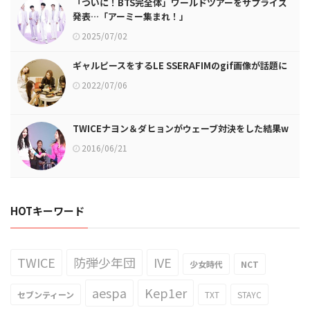
「ついに！BTS完全体」ワールドツアーをサプライズ
発表…「アーミー集まれ！」
2025/07/02
ギャルピースをするLE SSERAFIMのgif画像が話題に
2022/07/06
TWICEナヨン＆ダヒョンがウェーブ対決をした結果w
2016/06/21
HOTキーワード
TWICE
防弾少年団
IVE
少女時代
NCT
aespa
Kep1er
セブンティーン
TXT
STAYC