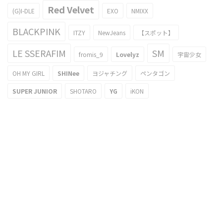
Red Velvet
(G)I-DLE
EXO
NMIXX
BLACKPINK
ITZY
NewJeans
【スポット】
LE SSERAFIM
SM
fromis_9
Lovelyz
宇宙少女
OH MY GIRL
SHINee
ヨジャチング
ペンタゴン
SUPER JUNIOR
SHOTARO
YG
iKON