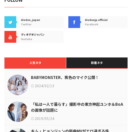
diodeo_japan
diodeojp.official
Twitter
Facebook
ディオデオジャパン
Youtube
人気ネタ
新着ネタ
BABYMONSTER、紫色のマイク公開！
2024/02/13
「私は一人で暮らす」撮影中の東方神起ユンホ＆BoA
の画像が話題に
2019/05/24
キム・ヒョンジュンの新曲MVがエロ過ぎる件