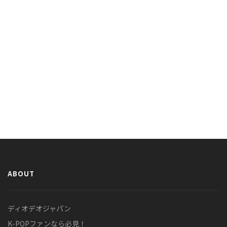
ABOUT
ディオデオジャパン
K-POPファンなら必見！