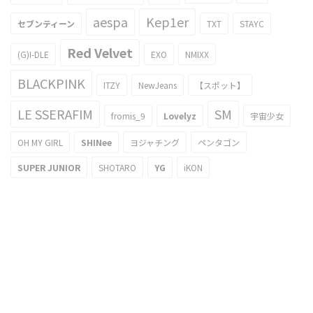
aespa
Kep1er
セブンティーン
TXT
STAYC
Red Velvet
(G)I-DLE
EXO
NMIXX
BLACKPINK
ITZY
NewJeans
【スポット】
LE SSERAFIM
SM
fromis_9
Lovelyz
宇宙少女
OH MY GIRL
SHINee
ヨジャチング
ペンタゴン
SUPER JUNIOR
SHOTARO
YG
iKON