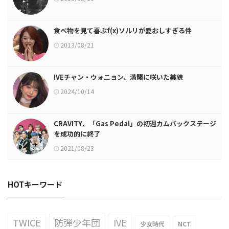
食べ物を見て喜ぶf(x)ソルリが愛おしすぎる件
2013/08/21
IVEチャン・ウォニョン、満開に咲いた美貌
2024/10/14
CRAVITY、「Gas Pedal」の初週カムバックステージ
を成功的に終了
2021/08/23
HOTキーワード
TWICE
防弾少年団
IVE
少女時代
NCT