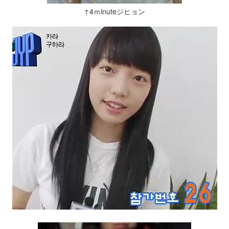
↑4ｍinuteジヒョン