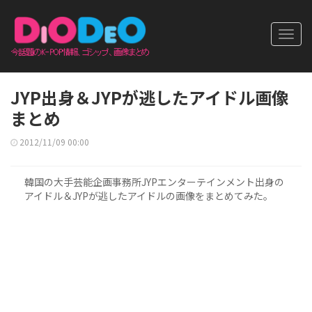
Toggl
navig
JYP出身＆JYPが逃したアイドル画像
まとめ
2012/11/09 00:00
韓国の大手芸能企画事務所JYPエンターテインメント出身の
アイドル＆JYPが逃したアイドルの画像をまとめてみた。