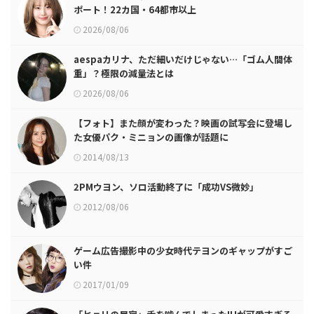
ポート！22カ国・64都市以上
2026/08/06
aespaカリナ、ただ細いだけじゃない…「ゴム人間体
重」？極限の減量法とは
2026/08/06
【フォト】また顔が変わった？映画の試写会に登場し
た女優パク・ミニョンの画像が話題に
2014/08/13
2PMウヨン、ソロ活動終了に「成功VS微妙」
2012/08/06
ゲーム広告撮影中の少女時代テヨンのギャップがすご
い件
2017/01/09