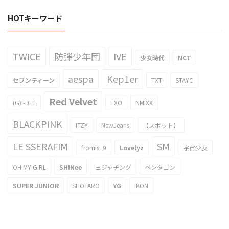
HOTキーワード
TWICE
防弾少年団
IVE
少女時代
NCT
aespa
Kep1er
セブンティーン
TXT
STAYC
Red Velvet
(G)I-DLE
EXO
NMIXX
BLACKPINK
ITZY
NewJeans
【スポット】
LE SSERAFIM
SM
fromis_9
Lovelyz
宇宙少女
OH MY GIRL
SHINee
ヨジャチング
ペンタゴン
SUPER JUNIOR
SHOTARO
YG
iKON