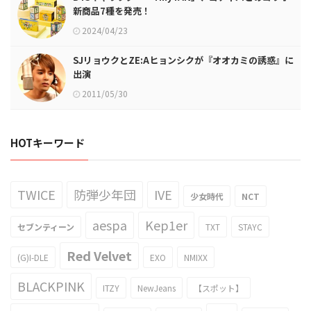
新商品7種を発売！
2024/04/23
SJリョウクとZE:Aヒョンシクが『オオカミの誘惑』に
出演
2011/05/30
HOTキーワード
TWICE
防弾少年団
IVE
少女時代
NCT
aespa
Kep1er
セブンティーン
TXT
STAYC
Red Velvet
(G)I-DLE
EXO
NMIXX
BLACKPINK
ITZY
NewJeans
【スポット】