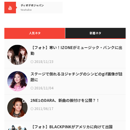
ディオデオジャパン
Youtube
人気ネタ
新着ネタ
【フォト】寒い！IZONEがミュージック・バンクに出
勤
2018/11/23
ステージで倒れるヨジャチングのシンビのgif画像が話
題に
2016/11/04
2NE1のDARA、新曲の振付けを公開？！
2011/06/17
【フォト】BLACKPINKがアメリカに向けて出国