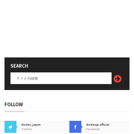
SEARCH
FOLLOW
diodeo_japan
diodeojp.official
Twitter
Facebook