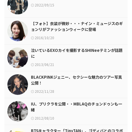
2022/09/15
【フォト】衣装が微妙・・・ナイン・ミュージスのギ
ョンリがファッションウィークに登場
2016/10/20
泣いているEXOカイを撮影するSHINeeテミンが話題
に
2013/06/21
BLACKPINKジェニー、セクシーな魅力のツアー写真
公開！
2022/11/28
IU、プリクラを公開・・MBLAQのチョンドゥンも一
緒
2012/08/10
BTSキャラクター「TinyTAN」、ゴディバとのコラボ