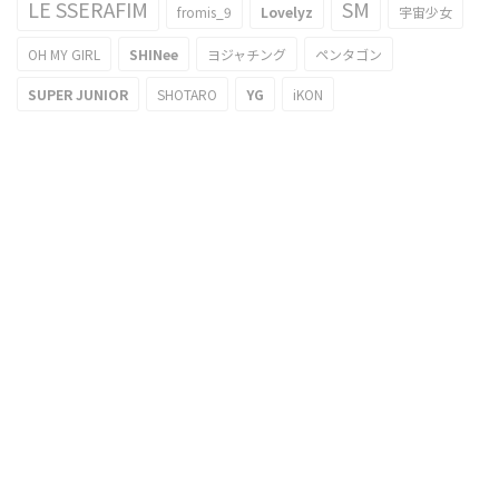
LE SSERAFIM
SM
fromis_9
Lovelyz
宇宙少女
OH MY GIRL
SHINee
ヨジャチング
ペンタゴン
SUPER JUNIOR
SHOTARO
YG
iKON