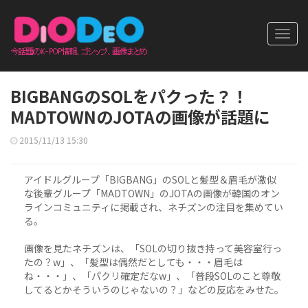
Toggl
navig
BIGBANGのSOLをパクった？！
MADTOWNのJOTAの画像が話題に
2015/11/13 15:30
アイドルグループ「BIGBANG」のSOLと髪型＆眉毛が激似
な後輩グループ「MADTOWN」のJOTAの画像が韓国のオン
ラインコミュニティに掲載され、ネチズンの注目を集めてい
る。
画像を見たネチズンは、「SOLの切り抜き持って美容室行っ
たの？w」、「髪型は偶然だとしても・・・眉毛は
ね・・・」、「パクリ確定だなw」、「普段SOLのこと尊敬
してるとかそういうのじゃないの？」などの反応をみせた。