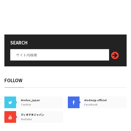
SEARCH
FOLLOW
diodeo_japan
diodeojp.official
Twitter
Facebook
ディオデオジャパン
Youtube