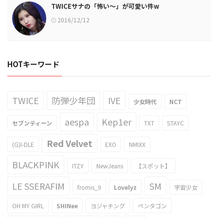
TWICEサナの「怖い～」が可愛い件w
2016/12/12
HOTキーワード
TWICE
防弾少年団
IVE
少女時代
NCT
aespa
Kep1er
セブンティーン
TXT
STAYC
Red Velvet
(G)I-DLE
EXO
NMIXX
BLACKPINK
ITZY
NewJeans
【スポット】
LE SSERAFIM
SM
fromis_9
Lovelyz
宇宙少女
OH MY GIRL
SHINee
ヨジャチング
ペンタゴン