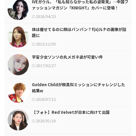
IVEガウル、「私も知らなかった私の姿発見」…中国フ
ァッションマガジン「KNIGHT」カバーに登場！
2026/04/23
体は痩せてるのに顔はパンパン？f(x)ルナの画像が話
題に
2015/11/05
宇宙少女ソンソの丸メガネ姿が可愛い件
2017/02/27
Golden Childが顔真似ミッションにチャレンジした
結果w
2018/07/12
【フォト】Red Velvetが日本に向けて出国
2020/01/10