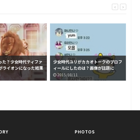
った？少女時代ティファ
少女時代ユリがカカオトークのプロフ
グ
がライオンになった結果
ィールにしたのは？画像が話題に
少
2015/08/11
2
ORY
PHOTOS