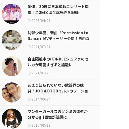
DKB、30日に日本単独コンサート開
催！全2回公演全席完売を記録
2023/04/07
防弾少年団、新曲「Permission to
Dance」MVティーザー公開！自由な
雰囲気
2021/07/07
自主隔離中の(G)I-DLEシュファのセ
ルカが可愛すぎると話題に
2021/07/23
あまり知られていない歌謡界の妹
背？JOO＆BTOBイルンのツーショ
ットが話題に
2014/09/24
ワンダーガールズのソンミの体型が
分かるgif画像が話題に
2015/08/18