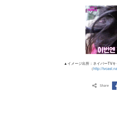
▲イメージ出所：ネイバーTV
（
http://tvcast
Share