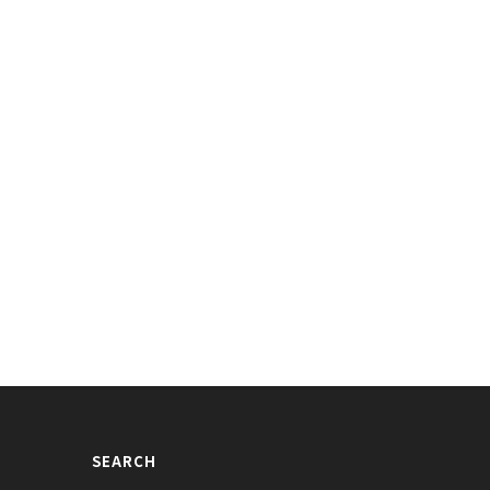
ラマラスボディ！タイで目撃された
「天生縁分」出演SHINeeテミンの鎖
女時代ティファニーの画像が話題に
骨公開シーンが話題に
015/06/18
2015/03/11
SEARCH