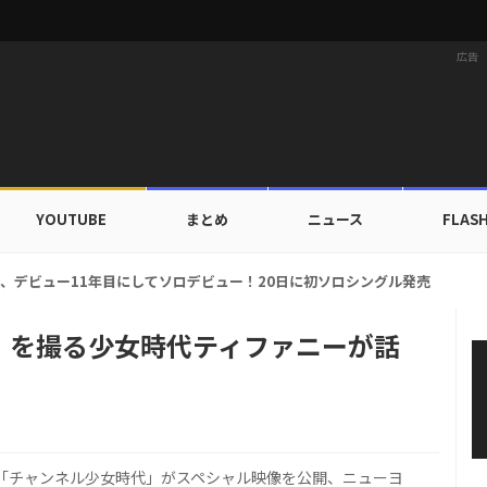
広告
YOUTUBE
まとめ
ニュース
FLAS
Lミミ、デビュー11年目にしてソロデビュー！20日に初ソロシングル発売
）を撮る少女時代ティファニーが話
le「チャンネル少女時代」がスペシャル映像を公開、ニューヨ