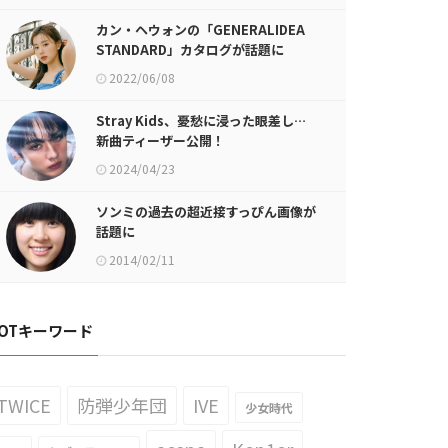
カン・ヘウォンの「GENERALIDEA
STANDARD」カタログが話題に
2022/06/08
Stray Kids、憂愁に浸った眼差し…
新曲ティーザー公開！
2024/04/23
ソンミの過去の超近接すっぴん画像が
話題に
2014/02/11
OTキーワード
TWICE
防弾少年団
IVE
少女時代