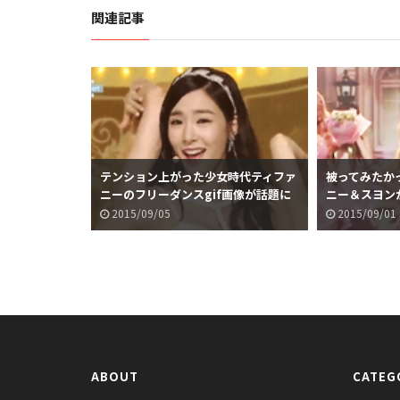
関連記事
テンション上がった少女時代ティファ
被ってみたか
ニーのフリーダンスgif画像が話題に
ニー＆スヨン
w
2015/09/05
2015/09/01
ABOUT
CATEG