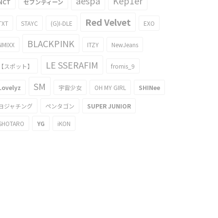
aespa
Kep1er
NCT
セブンティーン
Red Velvet
TXT
STAYC
(G)I-DLE
EXO
BLACKPINK
NMIXX
ITZY
NewJeans
LE SSERAFIM
【スポット】
fromis_9
SM
Lovelyz
宇宙少女
OH MY GIRL
SHINee
ヨジャチング
ペンタゴン
SUPER JUNIOR
SHOTARO
YG
iKON