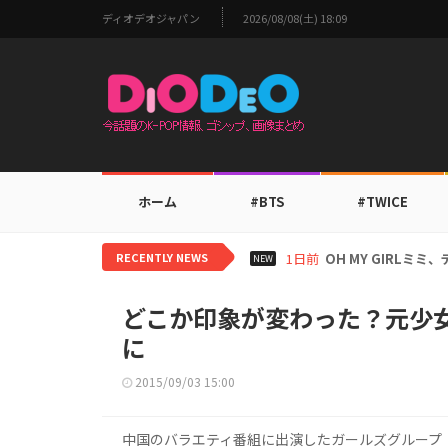
ディオデオジャパン
2026/08/08(土) 18:09
ホーム
#BTS
#TWICE
RECENTLY NEWS
1日前
BTS V、ワールド
NEW
どこか印象が変わった？元少女
に
2015/09/03 15:00
中国のバラエティ番組に出演したガールズグループ「