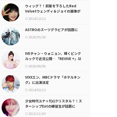
ウィッグ？！前髪を下ろしたRed
Velvetウェンディ＆ジョイの画像が
話題に
2014/12/12
ASTROのスーツグラビアが話題に
2020/05/26
IVEチャン・ウォニョン、輝くピンク
ルックで近況公開… 「REVIVE +」以
降のグラビア活動
2026/08/06
VIXXエン、MBCドラマ「ホテルキン
グ」に出演決定
2014/02/13
少女時代ユナ＋f(x)クリスタル？！ス
ターシップEntの練習生が話題に
2015/11/03