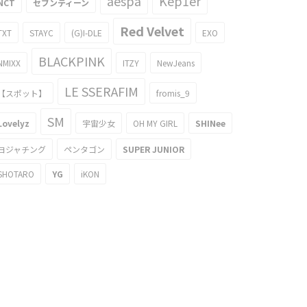
aespa
Kep1er
NCT
セブンティーン
Red Velvet
TXT
STAYC
(G)I-DLE
EXO
BLACKPINK
NMIXX
ITZY
NewJeans
LE SSERAFIM
【スポット】
fromis_9
SM
Lovelyz
宇宙少女
OH MY GIRL
SHINee
ヨジャチング
ペンタゴン
SUPER JUNIOR
SHOTARO
YG
iKON