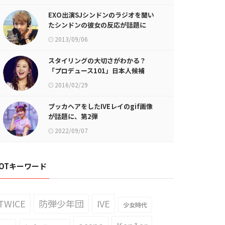
EXO出演SJシンドンのラジオを聞い
たシンドンの彼女の反応が話題に
2013/09/06
スタイリングの大切さがわかる？
「プロデュース101」日本人候補
RISAのgif画像が話題に
2016/02/29
プッカヘアをしたIVEレイのgif画像
が話題に、第2弾
2022/09/07
OTキーワード
TWICE
防弾少年団
IVE
少女時代