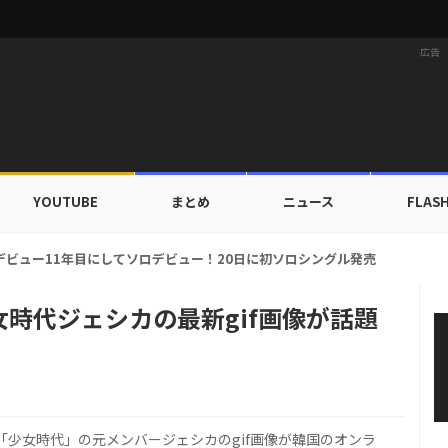
広告
YOUTUBE
まとめ
ニュース
FLAS
カップ出入証を公開…証明写真でも完璧なビジュアル！
時代ジェシカの最新gif画像が話題
少女時代」の元メンバージェシカのgif画像が韓国のオンラ