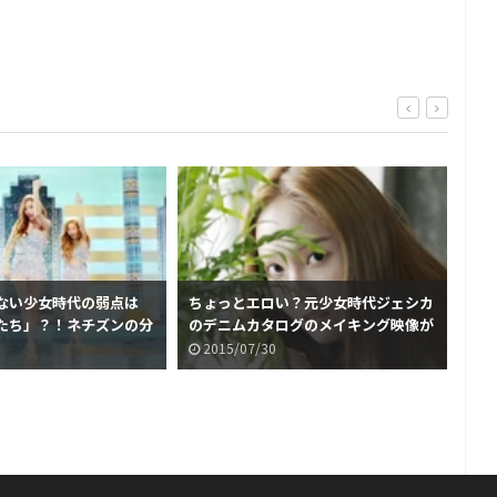
ない少女時代の弱点は
ちょっとエロい？元少女時代ジェシカ
一瞬
たち」？！ネチズンの分
のデニムカタログのメイキング映像が
女時
話題に
2015/07/30
2