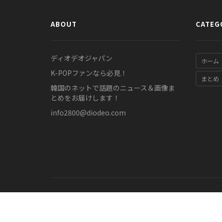
ABOUT
CATEG
ディオデオジャパン
ホーム
K-POPファンなら必見！
まとめ
韓国のネットで話題のニュース＆画像ま
とめをお届けします！
info2800@diodeo.com
© COPYRIGHT 2011-2026 diodeo.jp