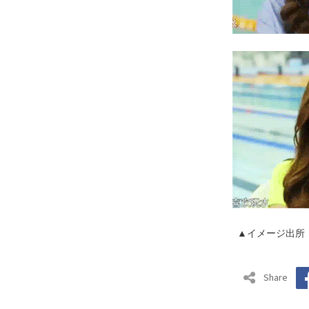
▲イメージ出所
Share