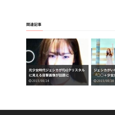
関連記事
元少女時代ジェシカがf(x)クリスタル
ジェシカがい
に見える目撃画像が話題に
「○○＋少女
析が話題に
2015/08/24
2015/08/28