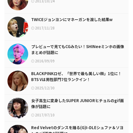
2013/10/24
TWICEジョンヨンにマネーガンを渡した結果w
2017/11/28
プレビューで見てもCGみたい！SHINeeミンホの画像
まとめが話題に
2016/09/09
BLACKPINKロゼ、「世界で最も美しい顔」1位に！
BTS Vは男性部門7位ランクイン！
2025/12/30
女子高生に変身したSUPER JUNIORヒチョルのgif画
像が話題に
2017/07/10
Red Velvetのダンスを踊る(G)I-DLEシュファ＆ソヨ