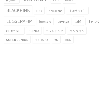
BLACKPINK
ITZY
NewJeans
【スポット】
LE SSERAFIM
SM
fromis_9
Lovelyz
宇宙少女
OH MY GIRL
SHINee
ヨジャチング
ペンタゴン
SUPER JUNIOR
SHOTARO
YG
iKON