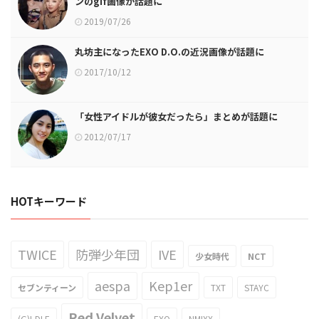
ンのgif画像が話題に
2019/07/26
丸坊主になったEXO D.O.の近況画像が話題に
2017/10/12
「女性アイドルが彼女だったら」まとめが話題に
2012/07/17
HOTキーワード
TWICE
防弾少年団
IVE
少女時代
NCT
aespa
Kep1er
セブンティーン
TXT
STAYC
Red Velvet
(G)I-DLE
EXO
NMIXX