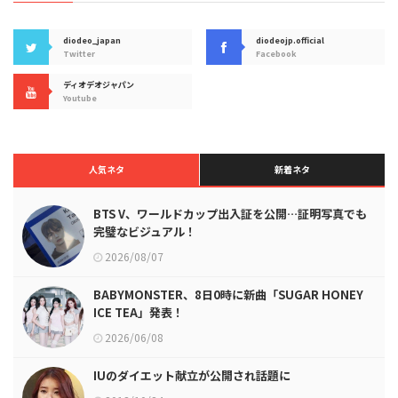
diodeo_japan
diodeojp.official
Twitter
Facebook
ディオデオジャパン
Youtube
人気ネタ
新着ネタ
BTS V、ワールドカップ出入証を公開…証明写真でも
完璧なビジュアル！
2026/08/07
BABYMONSTER、8日0時に新曲「SUGAR HONEY
ICE TEA」発表！
2026/06/08
IUのダイエット献立が公開され話題に