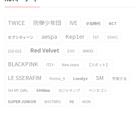
TWICE
防弾少年団
IVE
少女時代
NCT
aespa
Kep1er
セブンティーン
TXT
STAYC
Red Velvet
(G)I-DLE
EXO
NMIXX
BLACKPINK
ITZY
NewJeans
【スポット】
LE SSERAFIM
SM
fromis_9
Lovelyz
宇宙少女
OH MY GIRL
SHINee
ヨジャチング
ペンタゴン
SUPER JUNIOR
SHOTARO
YG
iKON