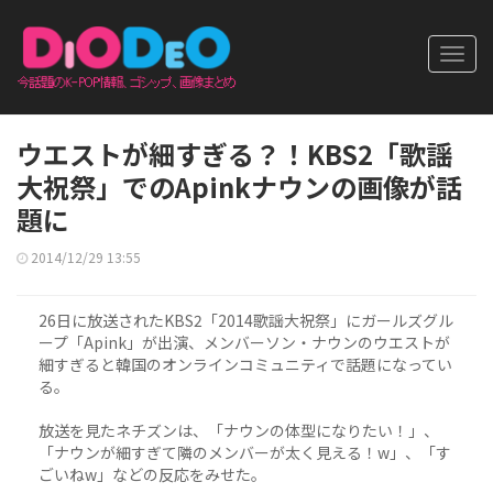
Toggl
navig
ウエストが細すぎる？！KBS2「歌謡
大祝祭」でのApinkナウンの画像が話
題に
2014/12/29 13:55
26日に放送されたKBS2「2014歌謡大祝祭」にガールズグル
ープ「Apink」が出演、メンバーソン・ナウンのウエストが
細すぎると韓国のオンラインコミュニティで話題になってい
る。
放送を見たネチズンは、「ナウンの体型になりたい！」、
「ナウンが細すぎて隣のメンバーが太く見える！w」、「す
ごいねw」などの反応をみせた。