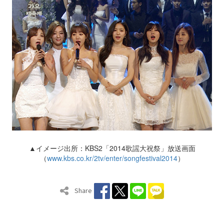
▲イメージ出所：KBS2「2014歌謡大祝祭」放送画面
（
www.kbs.co.kr/2tv/enter/songfestival2014
）
Share