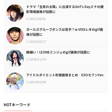
ドラマ「主君の太陽」に出演するGirl's Dayミナの撮
影現場画像が話題に
2013/08/01
ガールズグループダンスは苦手？w VIXXレオのgif画
像が話題に
2015/02/17
脚細い！IZONEミンジュのgif画像が話題に
2020/11/10
アイドルダイエット刺激画像まとめ‐EXOセフンVer.
2014/03/09
HOTキーワード