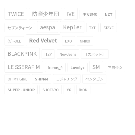
TWICE
防弾少年団
IVE
少女時代
NCT
aespa
Kep1er
セブンティーン
TXT
STAYC
Red Velvet
(G)I-DLE
EXO
NMIXX
BLACKPINK
ITZY
NewJeans
【スポット】
LE SSERAFIM
SM
fromis_9
Lovelyz
宇宙少女
OH MY GIRL
SHINee
ヨジャチング
ペンタゴン
SUPER JUNIOR
SHOTARO
YG
iKON